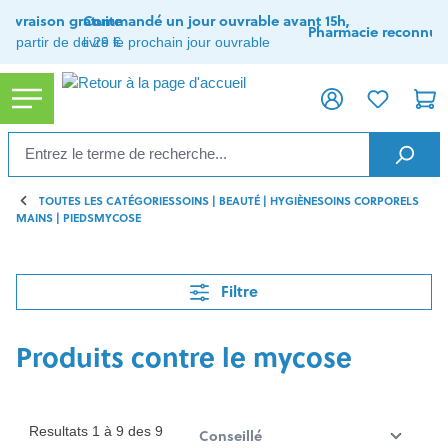
tenu principal
Livraison gratuite
Commandé un jour ouvrable avant 15h,
Pharmacie reconnue
à partir de de 29 €
livré le prochain jour ouvrable
TOUTES LES CATÉGORIES
SOINS | BEAUTÉ | HYGIÈNE
SOINS CORPORELS
MAINS | PIEDS
MYCOSE
Filtre
Produits contre le mycose
Resultats 1 à 9 des 9