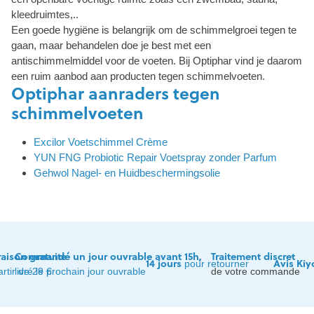
kleedruimtes,..
Een goede hygiëne is belangrijk om de schimmelgroei tegen te
gaan, maar behandelen doe je best met een
antischimmelmiddel voor de voeten. Bij Optiphar vind je daarom
een ruim aanbod aan producten tegen schimmelvoeten.
Optiphar aanraders tegen
schimmelvoeten
Excilor Voetschimmel Crème
YUN FNG Probiotic Repair Voetspray zonder Parfum
Gehwol Nagel- en Huidbeschermingsolie
raison gratuite
Commandé un jour ouvrable avant 15h,
Traitement discret
14 jours
Avis Kiy
pour retourner
artir de 29 €
livré le prochain jour ouvrable
de votre commande