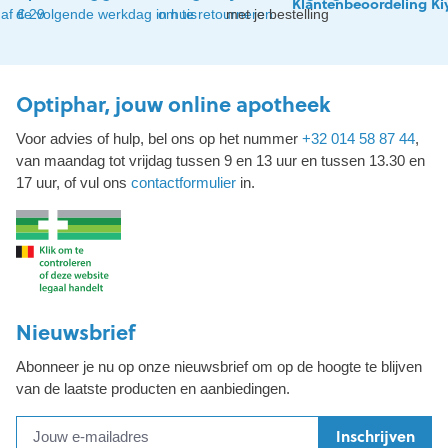
Klantenbeoordeling Ki
af € 29
de volgende werkdag in huis
om te retourneren
met je bestelling
Optiphar, jouw online apotheek
Voor advies of hulp, bel ons op het nummer
+32 014 58 87 44
,
van maandag tot vrijdag tussen 9 en 13 uur en tussen 13.30 en
17 uur, of vul ons
contactformulier
in.
Nieuwsbrief
Abonneer je nu op onze nieuwsbrief om op de hoogte te blijven
van de laatste producten en aanbiedingen.
Inschrijven