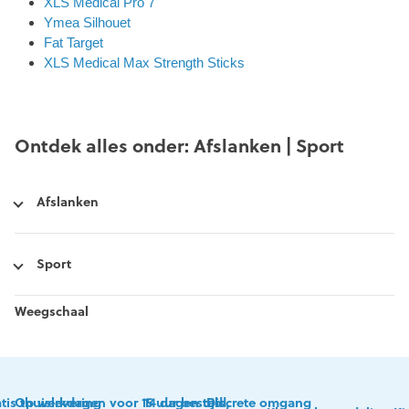
XLS Medical Pro 7
Ymea Silhouet
Fat Target
XLS Medical Max Strength Sticks
Ontdek alles onder: Afslanken | Sport
Afslanken
Sport
Weegschaal
tis thuislevering
Op werkdagen voor 15 uur besteld,
14 dagen tijd
Discrete omgang