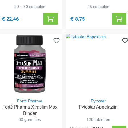
90 + 30 capsules
45 capsules
€ 22,46
€ 8,75
Forté Pharma
Fytostar
Forté Pharma Xtraslim Max
Fytostar Appelazijn
Binder
60 gummies
120 tabletten