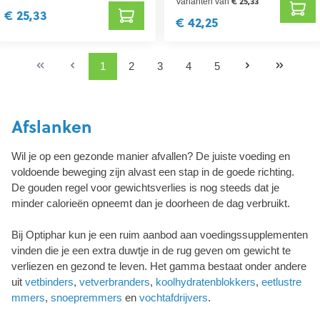
€ 25,33
Varianten van
€ 25,33
€ 42,25
1
2
3
4
5
Afslanken
Wil je op een gezonde manier afvallen? De juiste voeding en
voldoende beweging zijn alvast een stap in de goede richting.
De gouden regel voor gewichtsverlies is nog steeds dat je
minder calorieën opneemt dan je doorheen de dag verbruikt.
Bij Optiphar kun je een ruim aanbod aan voedingssupplementen
vinden die je een extra duwtje in de rug geven om gewicht te
verliezen en gezond te leven. Het gamma bestaat onder andere
uit
vetbinders
,
vetverbranders
,
koolhydratenblokkers
,
eetlustre
mmers
,
snoepremmers
en
vochtafdrijvers
.