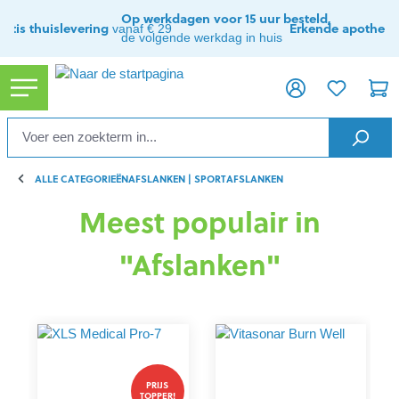
hoofdinhoud
Op werkdagen voor 15 uur besteld,
ratis thuislevering
Erkende apothee
vanaf € 29
de volgende werkdag in huis
ALLE CATEGORIEËN
AFSLANKEN | SPORT
AFSLANKEN
Meest populair in
"Afslanken"
PRIJS
TOPPER!