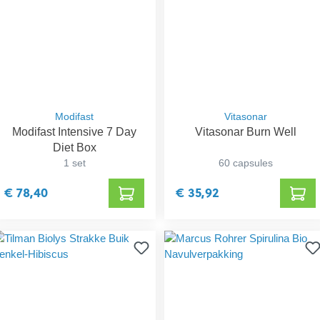
Modifast
Vitasonar
Modifast Intensive 7 Day
Vitasonar Burn Well
Diet Box
1 set
60 capsules
€ 78,40
€ 35,92