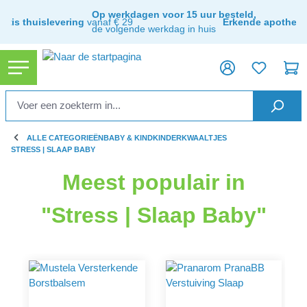
hoofdinhoud
Op werkdagen voor 15 uur besteld,
ratis thuislevering
vanaf € 29
Erkende apothee
de volgende werkdag in huis
ALLE CATEGORIEËN
BABY & KIND
KINDERKWAALTJES
STRESS | SLAAP BABY
Meest populair in
"Stress | Slaap Baby"