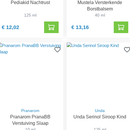
Pediakid Nachtrust
Mustela Versterkende
Borstbalsem
125 ml
40 ml
€ 12,02
€ 13,16
Pranarom
Unda
Pranarom PranaBB
Unda Serinol Siroop Kind
Verstuiving Slaap
10 ml
125 ml