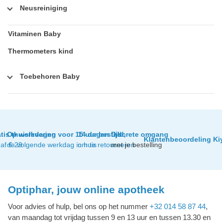
Neusreiniging
Vitaminen Baby
Thermometers kind
Toebehoren Baby
tis thuislevering
Op werkdagen voor 15 uur besteld,
14 dagen tijd
Discrete omgang
Klantenbeoordeling Ki
af € 29
de volgende werkdag in huis
om te retourneren
met je bestelling
Optiphar, jouw online apotheek
Voor advies of hulp, bel ons op het nummer
+32 014 58 87 44
,
van maandag tot vrijdag tussen 9 en 13 uur en tussen 13.30 en