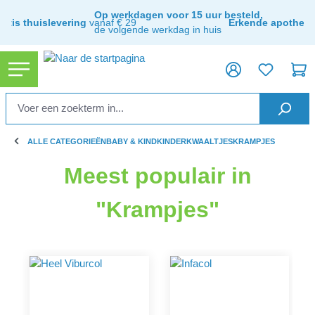
hoofdinhoud
Op werkdagen voor 15 uur besteld,
ratis thuislevering
vanaf € 29
Erkende apothee
de volgende werkdag in huis
ALLE CATEGORIEËN
BABY & KIND
KINDERKWAALTJES
KRAMPJES
Meest populair in
"Krampjes"