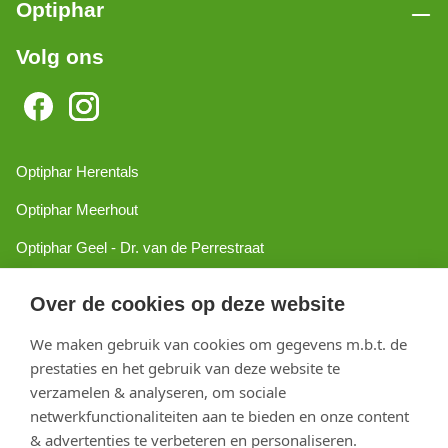
Optiphar
Volg ons
Optiphar Herentals
Optiphar Meerhout
Optiphar Geel - Dr. van de Perrestraat
Optiphar Geel - Antwerpseweg
Over de cookies op deze website
Optiphar Turnhout
We maken gebruik van cookies om gegevens m.b.t. de
Optiphar Mol
prestaties en het gebruik van deze website te
verzamelen & analyseren, om sociale
netwerkfunctionaliteiten aan te bieden en onze content
Copyright 2026 optiphar.com. Alle rechten voorbehouden
& advertenties te verbeteren en personaliseren.