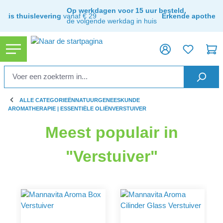
hoofdinhoud
Op werkdagen voor 15 uur besteld,
ratis thuislevering
vanaf € 29
Erkende apothee
de volgende werkdag in huis
ALLE CATEGORIEËN
NATUURGENEESKUNDE
AROMATHERAPIE | ESSENTIËLE OLIËN
VERSTUIVER
Meest populair in
"Verstuiver"