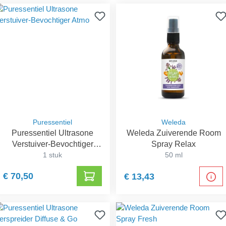
Puressentiel
Weleda
Puressentiel Ultrasone
Weleda Zuiverende Room
Verstuiver-Bevochtiger
Spray Relax
1 stuk
Atmo
50 ml
€ 70,50
€ 13,43