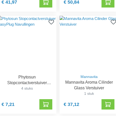
€ 41,97
€ 50,84
Phytosun
Mannavita
Mannavita Aroma Cilinder
Stopcontactverstuiver
Glass Verstuiver
EasyPlug Navullingen
4 stuks
1 stuk
€ 7,21
€ 37,12