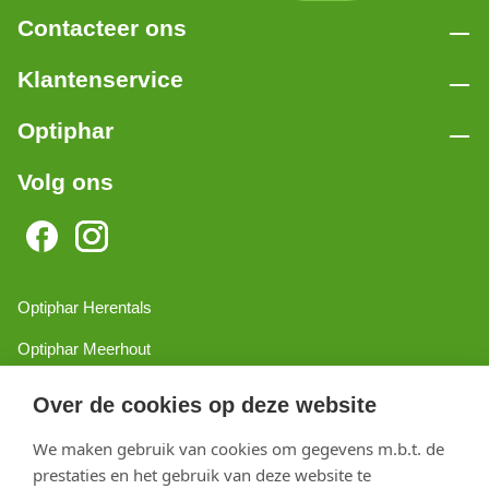
Contacteer ons
Klantenservice
Optiphar
Volg ons
Optiphar Herentals
Optiphar Meerhout
Optiphar Geel - Dr. van de Perrestraat
Over de cookies op deze website
Optiphar Geel - Antwerpseweg
We maken gebruik van cookies om gegevens m.b.t. de
prestaties en het gebruik van deze website te
Optiphar Turnhout