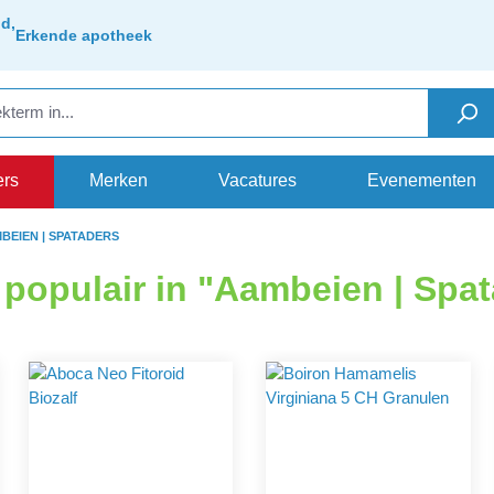
d,
Erkende apotheek
ers
Merken
Vacatures
Evenementen
BEIEN | SPATADERS
populair in "Aambeien | Spa