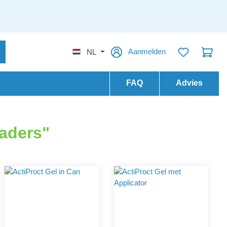
Aanmelden
NL
FAQ
Advies
taders"