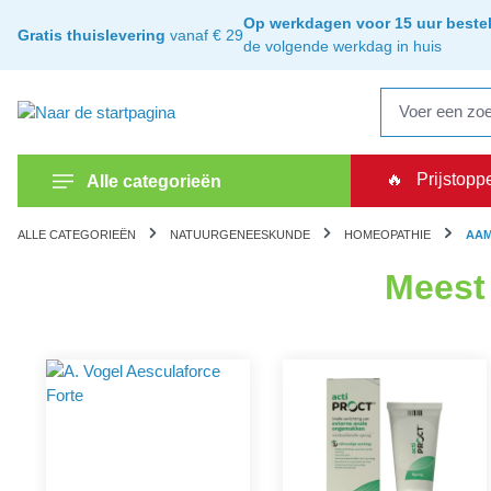
oekopdracht
Ga naar de hoofdnavigatie
Op werkdagen voor 15 uur bestel
Gratis thuislevering
vanaf € 29
de volgende werkdag in huis
🔥
Prijstopp
Alle categorieën
ALLE CATEGORIEËN
NATUURGENEESKUNDE
HOMEOPATHIE
AAM
Meest 