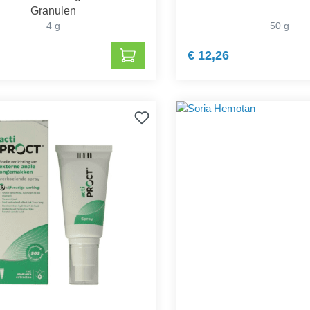
Granulen
4 g
50 g
€ 12,26