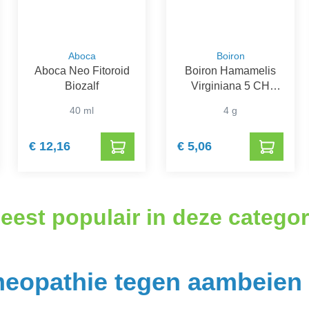
Aboca
Boiron
Aboca Neo Fitoroid
Boiron Hamamelis
Biozalf
Virginiana 5 CH
Granulen
40 ml
4 g
€ 12,16
€ 5,06
eest populair in deze categor
eopathie tegen aambeien 