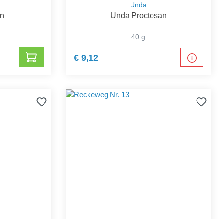
Unda
an
Unda Proctosan
40 g
€ 9,12