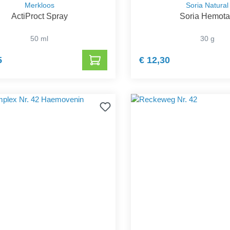
Merkloos
Soria Natural
ActiProct Spray
Soria Hemot
50 ml
30 g
5
€ 12,30