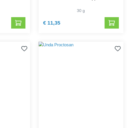
30 g
€ 11,35