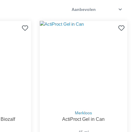
Merkloos
 Biozalf
ActiProct Gel in Can
45 ml