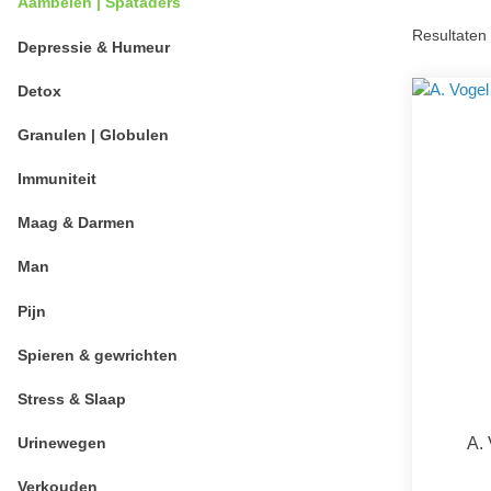
Aambeien | Spataders
Resultaten 
Depressie & Humeur
Detox
Granulen | Globulen
Immuniteit
Maag & Darmen
Man
Pijn
Spieren & gewrichten
Stress & Slaap
A.
Urinewegen
Verkouden