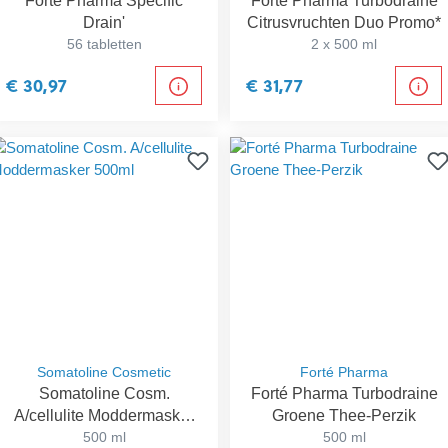
Forté Pharma Specific
Forté Pharma Turbodraine
Drain'
Citrusvruchten Duo Promo*
56 tabletten
2 x 500 ml
€ 30,97
€ 31,77
Somatoline Cosmetic
Forté Pharma
Somatoline Cosm.
Forté Pharma Turbodraine
A/cellulite Moddermasker
Groene Thee-Perzik
500ml
500 ml
500 ml