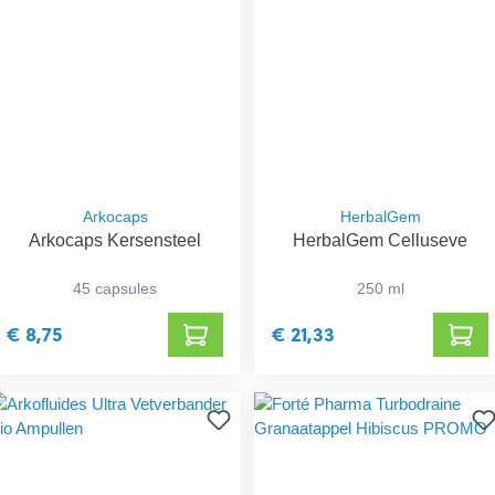
Arkocaps
HerbalGem
Arkocaps Kersensteel
HerbalGem Celluseve
45 capsules
250 ml
€ 8,75
€ 21,33