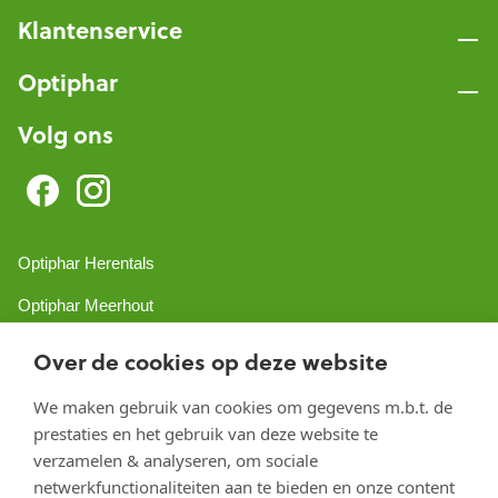
Klantenservice
Optiphar
Volg ons
Optiphar Herentals
Optiphar Meerhout
Optiphar Geel - Dr. van de Perrestraat
Over de cookies op deze website
Optiphar Geel - Antwerpseweg
We maken gebruik van cookies om gegevens m.b.t. de
prestaties en het gebruik van deze website te
Optiphar Turnhout
verzamelen & analyseren, om sociale
Optiphar Mol
netwerkfunctionaliteiten aan te bieden en onze content