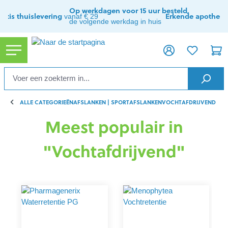
hoofdinhoud
Op werkdagen voor 15 uur besteld,
ratis thuislevering
Erkende apothee
vanaf € 29
de volgende werkdag in huis
ALLE CATEGORIEËN
AFSLANKEN | SPORT
AFSLANKEN
VOCHTAFDRIJVEND
Meest populair in
"Vochtafdrijvend"