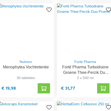
Nutreov
Forté Pharma
Menophytea Vochtretentie
Forté Pharma Turbodraine
Groene Thee-Perzik Duo
30 tabletten
2 x 500 ml
Promo*
€ 19,98
€ 31,77