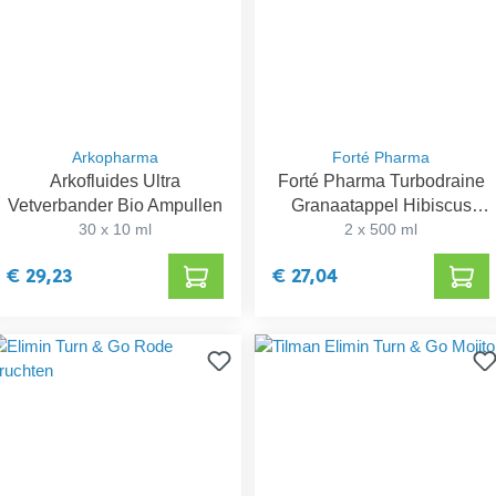
Arkopharma
Forté Pharma
Arkofluides Ultra
Forté Pharma Turbodraine
Vetverbander Bio Ampullen
Granaatappel Hibiscus
30 x 10 ml
2 x 500 ml
PROMO
€ 29,23
€ 27,04