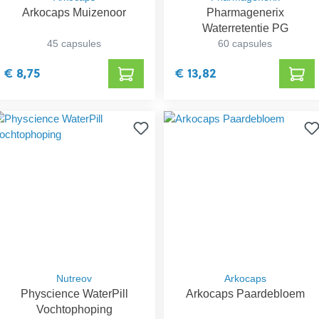
Arkocaps Muizenoor
Pharmagenerix
Waterretentie PG
45 capsules
60 capsules
€ 8,75
€ 13,82
Nutreov
Arkocaps
Physcience WaterPill
Arkocaps Paardebloem
Vochtophoping