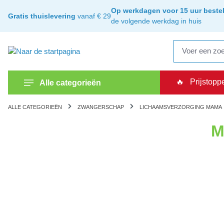
oekopdracht
Ga naar de hoofdnavigatie
Op werkdagen voor 15 uur bestel
Gratis thuislevering
vanaf € 29
de volgende werkdag in huis
🔥
Prijstopp
Alle categorieën
ALLE CATEGORIEËN
ZWANGERSCHAP
LICHAAMSVERZORGING MAMA
M