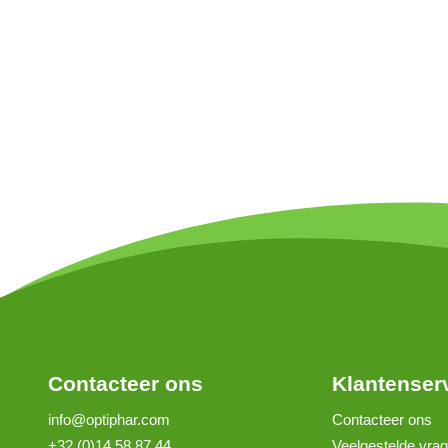
Contacteer ons
Klantenser
info@optiphar.com
Contacteer ons
+32 (0)14 58 87 44
Veelgestelde vra