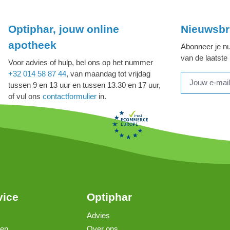
Optiphar, jouw online
Nieuwsbr
apotheek
Abonneer je nu
van de laatste
Voor advies of hulp, bel ons op het nummer
+32 014 58 87 44
, van maandag tot vrijdag
tussen 9 en 13 uur en tussen 13.30 en 17 uur,
of vul ons
contactformulier
in.
vice
Optiphar
Advies
gen
Over ons