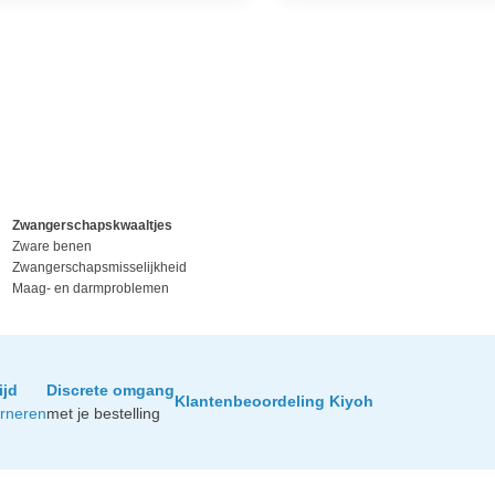
Zwangerschapskwaaltjes
Zware benen
Zwangerschapsmisselijkheid
Maag- en darmproblemen
ijd
Discrete omgang
Klantenbeoordeling Kiyoh
urneren
met je bestelling