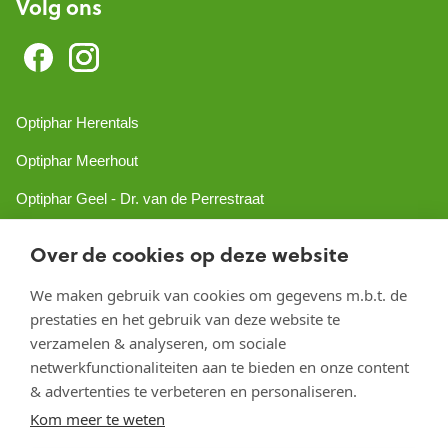
Volg ons
Optiphar Herentals
Optiphar Meerhout
Optiphar Geel - Dr. van de Perrestraat
Optiphar Geel - Antwerpseweg
Over de cookies op deze website
Optiphar Turnhout
We maken gebruik van cookies om gegevens m.b.t. de
Optiphar Mol
prestaties en het gebruik van deze website te
verzamelen & analyseren, om sociale
netwerkfunctionaliteiten aan te bieden en onze content
Copyright 2026 optiphar.com. Alle rechten voorbehouden
& advertenties te verbeteren en personaliseren.
Kom meer te weten