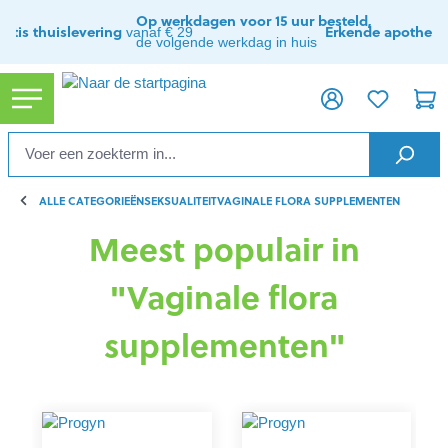
hoofdinhoud
Op werkdagen voor 15 uur besteld,
ratis thuislevering
Erkende apothee
vanaf € 29
de volgende werkdag in huis
ALLE CATEGORIEËN
SEKSUALITEIT
VAGINALE FLORA SUPPLEMENTEN
Meest populair in
"Vaginale flora
supplementen"