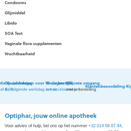
Condooms
Glijmiddel
Libido
SOA Test
Vaginale flora supplementen
Vruchtbaarheid
tis thuislevering
Op werkdagen voor 15 uur besteld,
14 dagen tijd
Discrete omgang
Klantenbeoordeling Ki
af € 29
de volgende werkdag in huis
om te retourneren
met je bestelling
Optiphar, jouw online apotheek
Voor advies of hulp, bel ons op het nummer
+32 014 58 87 44
,