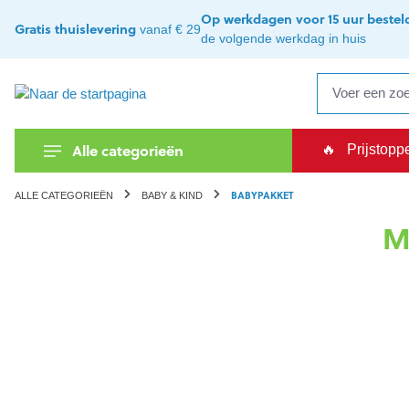
oekopdracht
Ga naar de hoofdnavigatie
Op werkdagen voor 15 uur bestel
Gratis thuislevering
vanaf € 29
de volgende werkdag in huis
Alle categorieën
🔥
Prijstopp
BABYPAKKET
ALLE CATEGORIEËN
BABY & KIND
M