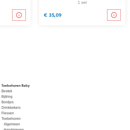
1 set
€ 35,09
Toebehoren Baby
Bestek
Bijtring
Bordjes
Drinkbekers
Flessen
Toebehoren
Algemeen
Handgrepen