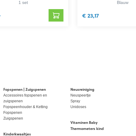
1 set
Blauw
4
€ 23,17
Fopspenen | Zuigspenen
Neusreiniging
Accessoires fopspenen en
Neuspeertje
zuigspenen
Spray
Fopspeenhouder & Ketting
Unidoses
Fopspenen
Zuigspenen
Vitaminen Baby
Thermometers kind
Kinderkwaaltjes