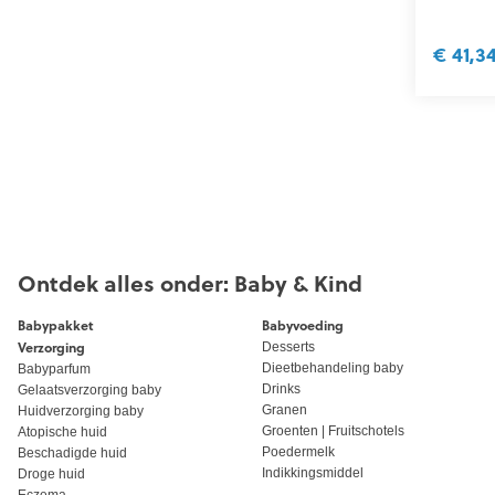
€ 41,3
Ontdek alles onder: Baby & Kind
Babypakket
Babyvoeding
Verzorging
Desserts
Dieetbehandeling baby
Babyparfum
Drinks
Gelaatsverzorging baby
Granen
Huidverzorging baby
Groenten | Fruitschotels
Atopische huid
Poedermelk
Beschadigde huid
Indikkingsmiddel
Droge huid
Eczema