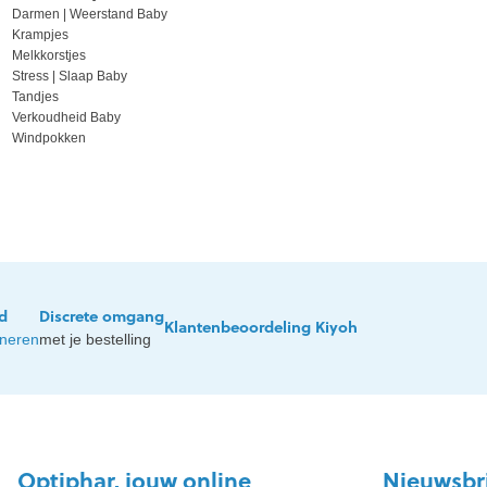
Darmen | Weerstand Baby
Krampjes
Melkkorstjes
Stress | Slaap Baby
Tandjes
Verkoudheid Baby
Windpokken
jd
Discrete omgang
Klantenbeoordeling Kiyoh
rneren
met je bestelling
Optiphar, jouw online
Nieuwsbr