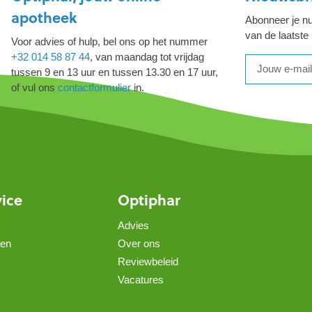
apotheek
Abonneer je nu
van de laatste
Voor advies of hulp, bel ons op het nummer
+32 014 58 87 44
, van maandag tot vrijdag
tussen 9 en 13 uur en tussen 13.30 en 17 uur,
of vul ons
contactformulier
in.
vice
Optiphar
Advies
gen
Over ons
Reviewbeleid
Vacatures