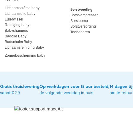
Lichaamscrème baby
Borstvoeding
Lichaamsolie baby
Borstkompressen
Luierwissel
Borstpomp
Reiniging baby
Borstverzorging
Babyshampoo
Toebehoren
Badolie Baby
Badschuim Baby
Lichaamsreiniging Baby
Zonnebescherming baby
Gratis thuislevering
Op werkdagen voor 15 uur besteld,
14 dagen ti
vanaf € 29
de volgende werkdag in huis
om te retou