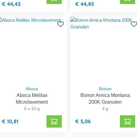
€ 44,42
€ 44,85
Aboca
Boiron
Aboca Melilax
Boiron Arnica Montana
Microlavement
200K Granulen
6 x 10 g
4 g
€ 10,81
€ 5,06