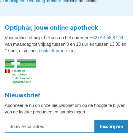
af € 29
de volgende werkdag in huis
om te retourneren
met je bestelling
Optiphar, jouw online apotheek
Voor advies of hulp, bel ons op het nummer
+32 014 58 87 44
,
van maandag tot vrijdag tussen 9 en 13 uur en tussen 13.30 en
17 uur, of vul ons
contactformulier
in.
Nieuwsbrief
Abonneer je nu op onze nieuwsbrief om op de hoogte te blijven
van de laatste producten en aanbiedingen.
Inschrijven