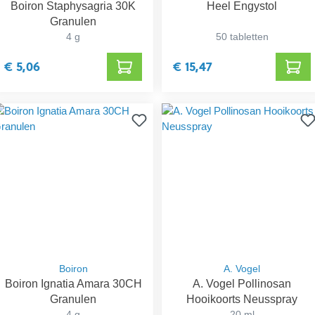
Boiron Staphysagria 30K
Heel Engystol
Granulen
4 g
50 tabletten
€ 5,06
€ 15,47
Boiron
A. Vogel
Boiron Ignatia Amara 30CH
A. Vogel Pollinosan
Granulen
Hooikoorts Neusspray
4 g
20 ml