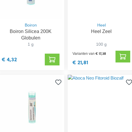
Boiron
Heel
Boiron Silicea 200K
Heel Zeel
Globulen
1 g
100 g
€ 17,38
Varianten van
€ 4,32
€ 21,81