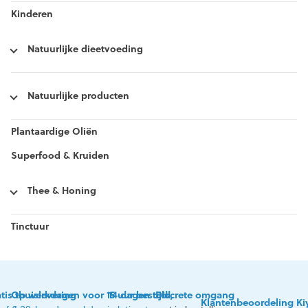
Kinderen
Natuurlijke dieetvoeding
Natuurlijke producten
Plantaardige Oliën
Superfood & Kruiden
Thee & Honing
Tinctuur
tis thuislevering
Op werkdagen voor 15 uur besteld,
14 dagen tijd
Discrete omgang
Klantenbeoordeling Ki