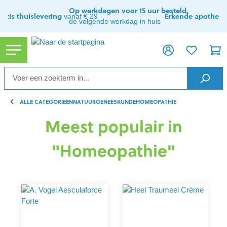
hoofdinhoud
Op werkdagen voor 15 uur besteld,
ratis thuislevering
Erkende apothee
vanaf € 29
de volgende werkdag in huis
ALLE CATEGORIEËN
NATUURGENEESKUNDE
HOMEOPATHIE
Meest populair in
"Homeopathie"