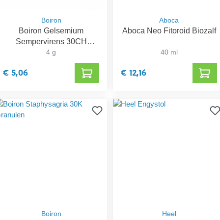
Boiron
Aboca
Boiron Gelsemium
Aboca Neo Fitoroid Biozalf
Sempervirens 30CH
Granulen
4 g
40 ml
€ 5,06
€ 12,16
Boiron
Heel