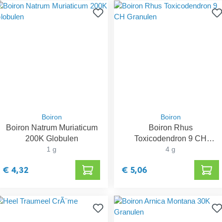
Boiron
Boiron
Boiron Natrum Muriaticum
Boiron Rhus
200K Globulen
Toxicodendron 9 CH
1 g
Granulen
4 g
€ 4,32
€ 5,06