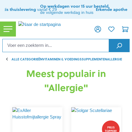
hoofdinhoud
Op werkdagen voor 15 uur besteld,
ratis thuislevering
Erkende apothee
vanaf € 29
de volgende werkdag in huis
ALLE CATEGORIEËN
VITAMINEN & VOEDINGSSUPPLEMENTEN
ALLERGIE
Meest populair in
"Allergie"
PRIJS
TOPPER!