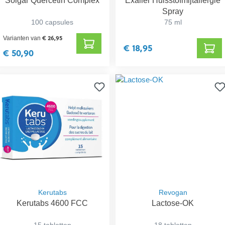
Solgar Quercetin Complex
Exaller Huisstofmijtallergie
Spray
100 capsules
75 ml
€ 26,95
Varianten van
€ 18,95
€ 50,90
Kerutabs
Revogan
Kerutabs 4600 FCC
Lactose-OK