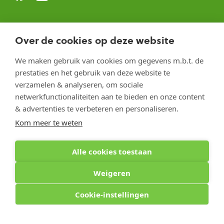
Optiphar Herentals
Over de cookies op deze website
Optiphar Meerhout
We maken gebruik van cookies om gegevens m.b.t. de
Optiphar Geel - Dr. van de Perrestraat
prestaties en het gebruik van deze website te
Optiphar Geel - Antwerpseweg
verzamelen & analyseren, om sociale
netwerkfunctionaliteiten aan te bieden en onze content
Optiphar Turnhout
& advertenties te verbeteren en personaliseren.
Optiphar Mol
Kom meer te weten
Alle cookies toestaan
Copyright 2026 optiphar.com. Alle rechten voorbehouden
Weigeren
Cookie-instellingen