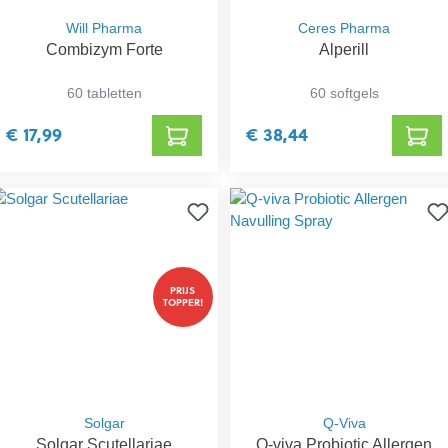
Will Pharma
Ceres Pharma
Combizym Forte
Alperill
60 tabletten
60 softgels
€ 17,99
€ 38,44
PRIJS
TOPPER!
Solgar
Q-Viva
Solgar Scutellariae
Q-viva Probiotic Allergen