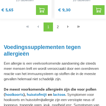
15 tabletten
18 tabletten
€ 5,65
€ 9,30
1
2
Voedingssupplementen tegen
allergieën
Een allergie is een veelvoorkomende aandoening die steeds
meer mensen treft en wordt veroorzaakt door een overdreven
reactie van het immuunsysteem op stoffen die in de meeste
gevallen helemaal niet schadelijk zijn.
De meest voorkomende allergieën zijn die voor pollen
(
hooikoorts
),
huisstofmijt
en
lactose
.
Symptomen voor
hooikoorts en huisstofmijtallergie zijn een verstopte neus of
loopneus, tranende ogen, jeuk, roodheid enz. Symptomen van