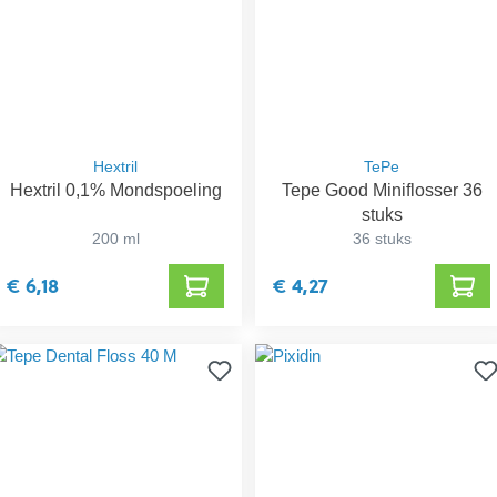
Hextril
TePe
Hextril 0,1% Mondspoeling
Tepe Good Miniflosser 36
stuks
200 ml
36 stuks
€ 6,18
€ 4,27