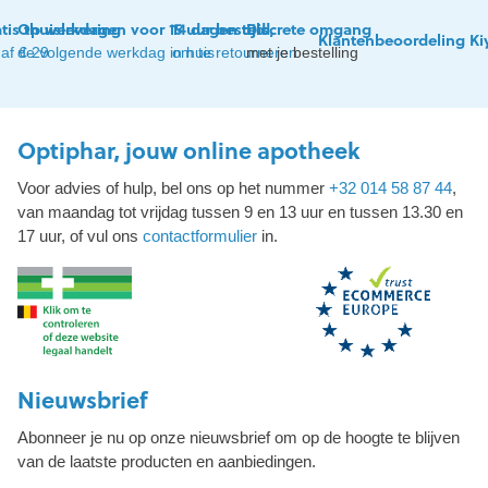
tis thuislevering
Op werkdagen voor 15 uur besteld,
14 dagen tijd
Discrete omgang
Klantenbeoordeling Ki
af € 29
de volgende werkdag in huis
om te retourneren
met je bestelling
Optiphar, jouw online apotheek
Voor advies of hulp, bel ons op het nummer
+32 014 58 87 44
,
van maandag tot vrijdag tussen 9 en 13 uur en tussen 13.30 en
17 uur, of vul ons
contactformulier
in.
Nieuwsbrief
Abonneer je nu op onze nieuwsbrief om op de hoogte te blijven
van de laatste producten en aanbiedingen.