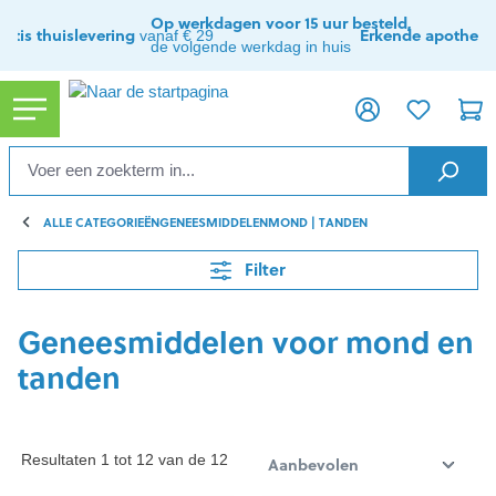
hoofdinhoud
Op werkdagen voor 15 uur besteld,
ratis thuislevering
Erkende apothee
vanaf € 29
de volgende werkdag in huis
ALLE CATEGORIEËN
GENEESMIDDELEN
MOND | TANDEN
Filter
Geneesmiddelen voor mond en
tanden
Resultaten 1 tot 12 van de 12