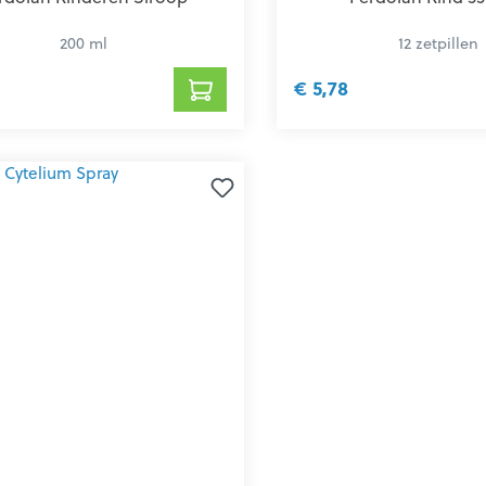
200 ml
12 zetpillen
€ 5,78