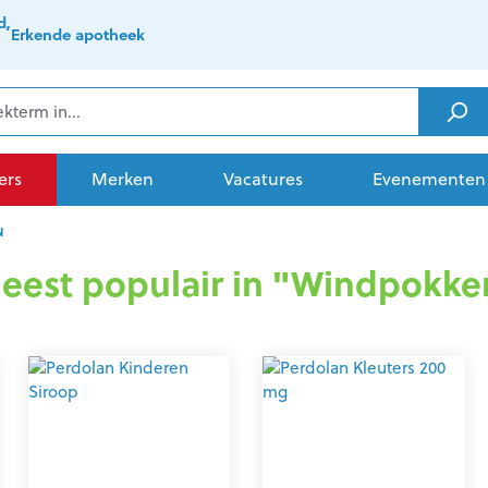
d,
Erkende apotheek
ers
Merken
Vacatures
Evenementen
N
eest populair in "Windpokke