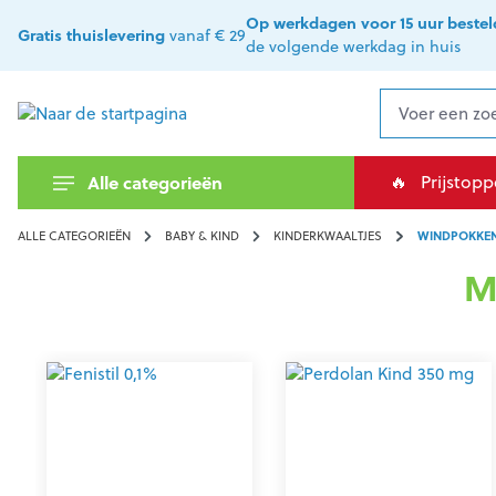
oekopdracht
Ga naar de hoofdnavigatie
Op werkdagen voor 15 uur bestel
Gratis thuislevering
vanaf € 29
de volgende werkdag in huis
🔥
Prijstopp
Alle categorieën
ALLE CATEGORIEËN
BABY & KIND
KINDERKWAALTJES
WINDPOKKE
M