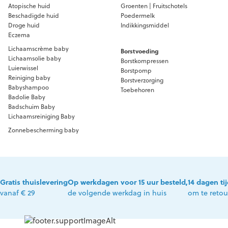
Atopische huid
Groenten | Fruitschotels
Beschadigde huid
Poedermelk
Droge huid
Indikkingsmiddel
Eczema
Lichaamscrème baby
Borstvoeding
Lichaamsolie baby
Borstkompressen
Luierwissel
Borstpomp
Reiniging baby
Borstverzorging
Babyshampoo
Toebehoren
Badolie Baby
Badschuim Baby
Lichaamsreiniging Baby
Zonnebescherming baby
Gratis thuislevering
Op werkdagen voor 15 uur besteld,
14 dagen ti
vanaf € 29
de volgende werkdag in huis
om te reto