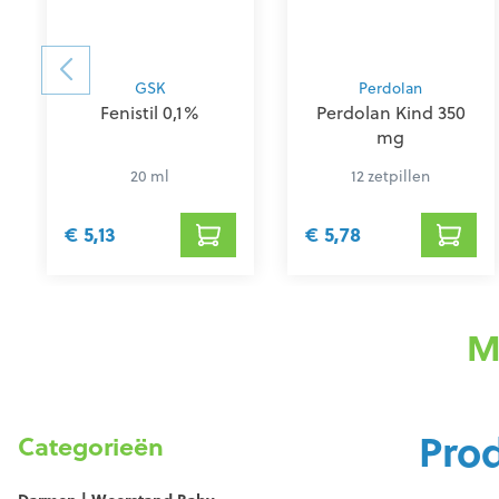
GSK
Perdolan
Fenistil 0,1%
Perdolan Kind 350
mg
20 ml
12 zetpillen
€ 5,13
€ 5,78
M
Pro
Categorieën