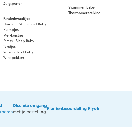
Zuigspenen
Vitaminen Baby
Thermometers kind
Kinderkwaaltjes
Darmen | Weerstand Baby
Krampjes
Melkkorstjes
Stress | Slaap Baby
Tandjes
Verkoudheid Baby
Windpokken
jd
Discrete omgang
Klantenbeoordeling Kiyoh
urneren
met je bestelling