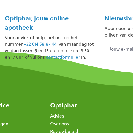
Optiphar, jouw online
Nieuwsbr
apotheek
Abonneer je 
blijven van d
Voor advies of hulp, bel ons op het
nummer
+32 014 58 87 44
, van maandag tot
vrijdag tussen 9 en 13 uur en tussen 13.30
en 17 uur, of vul ons
contactformulier
in.
vice
Optiphar
Advies
agen
Over ons
Reviewbeleid