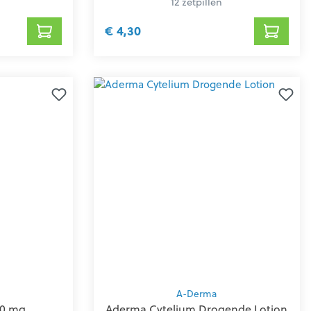
12 zetpillen
€ 4,30
A-Derma
50 mg
Aderma Cytelium Drogende Lotion