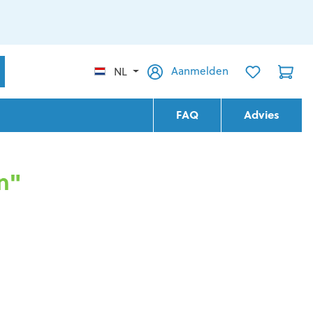
Aanmelden
NL
FAQ
Advies
n"