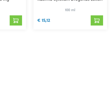
100 ml
€ 15,12