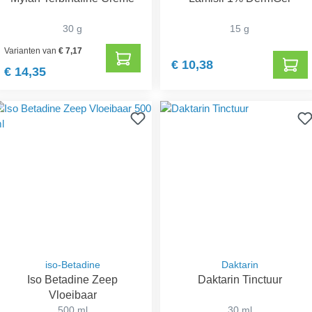
30 g
15 g
Varianten van
€ 7,17
€ 10,38
€ 14,35
iso-Betadine
Daktarin
Iso Betadine Zeep
Daktarin Tinctuur
Vloeibaar
500 ml
30 ml