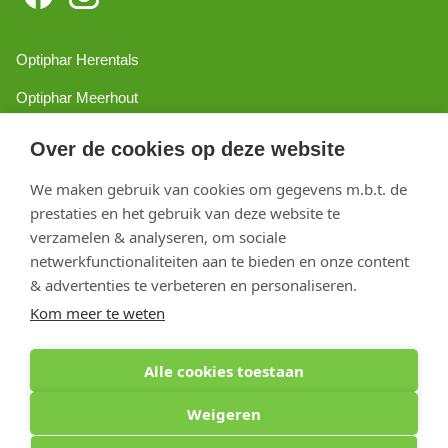
Optiphar Herentals
Optiphar Meerhout
Optiphar Geel - Dr. van de Perrestraat
Over de cookies op deze website
Optiphar Geel - Antwerpseweg
We maken gebruik van cookies om gegevens m.b.t. de
prestaties en het gebruik van deze website te
Optiphar Turnhout
verzamelen & analyseren, om sociale
Optiphar Mol
netwerkfunctionaliteiten aan te bieden en onze content
& advertenties te verbeteren en personaliseren.
Kom meer te weten
Copyright 2026 optiphar.com. Alle rechten voorbehouden
Alle cookies toestaan
Weigeren