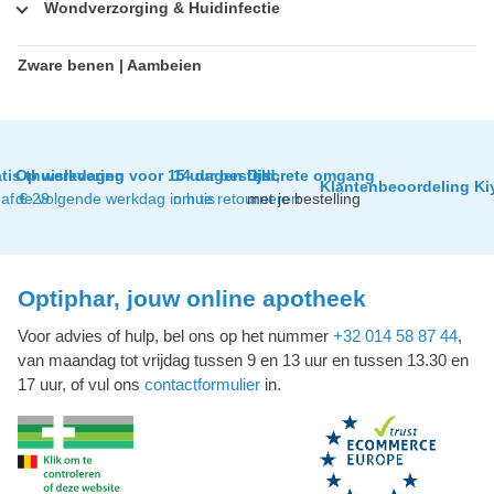
Wondverzorging & Huidinfectie
Zware benen | Aambeien
tis thuislevering
Op werkdagen voor 15 uur besteld,
14 dagen tijd
Discrete omgang
Klantenbeoordeling Ki
af € 29
de volgende werkdag in huis
om te retourneren
met je bestelling
Optiphar, jouw online apotheek
Voor advies of hulp, bel ons op het nummer
+32 014 58 87 44
,
van maandag tot vrijdag tussen 9 en 13 uur en tussen 13.30 en
17 uur, of vul ons
contactformulier
in.