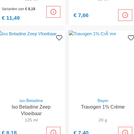
Varianten van
€ 8,18
€ 7,66
€ 11,49
iso-Betadine
Bayer
Iso Betadine Zeep
Travogen 1% Crème
Vloeibaar
125 ml
20 g
€ 8,18
€ 7,40