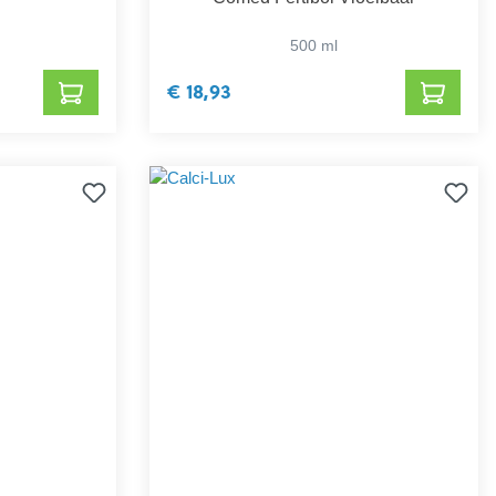
500 ml
€ 18,93