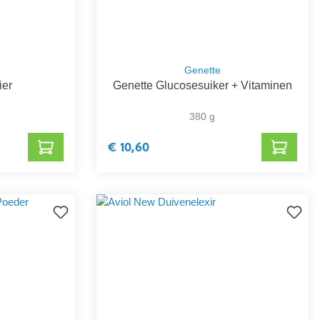
Genette
ier
Genette Glucosesuiker + Vitaminen
380 g
€ 10,60