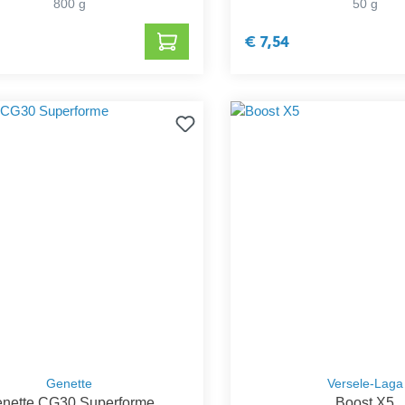
800 g
50 g
€ 7,54
Genette
Versele-Laga
nette CG30 Superforme
Boost X5