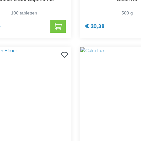
100 tabletten
500 g
6
€ 20,38