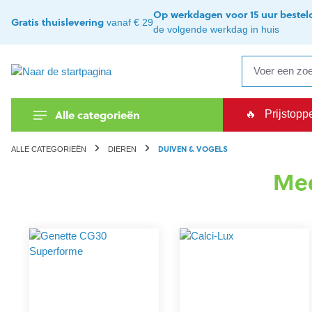
oekopdracht
Ga naar de hoofdnavigatie
Op werkdagen voor 15 uur bestel
Gratis thuislevering
vanaf € 29
de volgende werkdag in huis
Alle categorieën
🔥
Prijstopp
DUIVEN & VOGELS
ALLE CATEGORIEËN
DIEREN
Mee