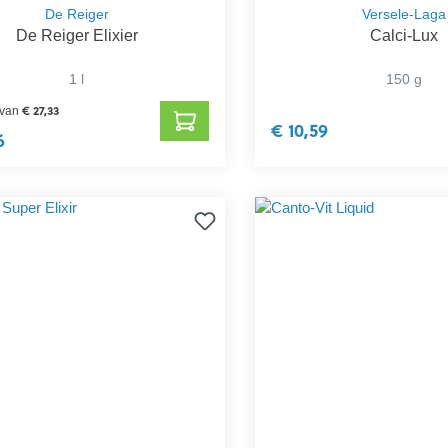
De Reiger
Versele-Laga
De Reiger Elixier
Calci-Lux
1 l
150 g
€ 27,33
 van
€ 10,59
6