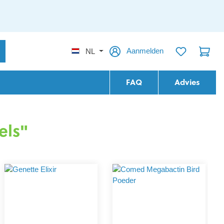
Aanmelden
NL
FAQ
Advies
els"