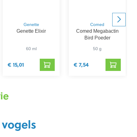
Genette
Comed
Genette Elixir
Comed Megabactin
Bird Poeder
60 ml
50 g
€ 15,01
€ 7,54
ie
 vogels