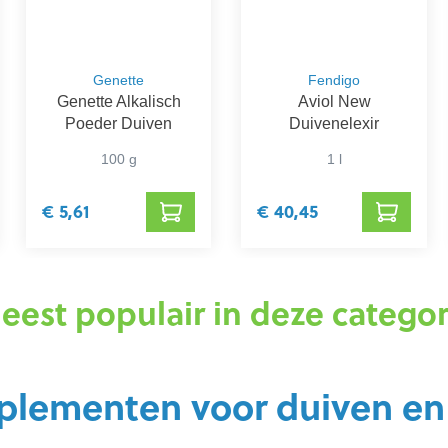
Genette
Fendigo
Genette Alkalisch
Aviol New
Poeder Duiven
Duivenelexir
100 g
1 l
€ 5,61
€ 40,45
eest populair in deze categor
plementen voor duiven en