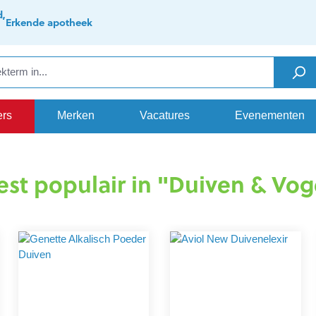
d,
Erkende apotheek
ers
Merken
Vacatures
Evenementen
st populair in "Duiven & Vog