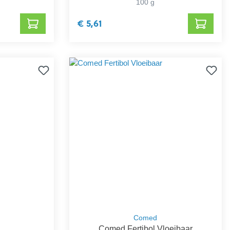
100 g
€ 5,61
Comed
Comed Fertibol Vloeibaar