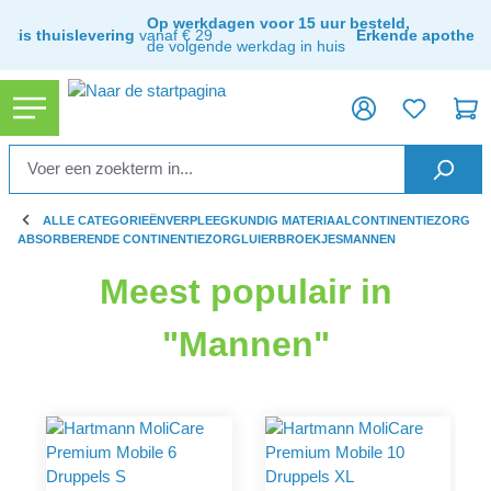
hoofdinhoud
Op werkdagen voor 15 uur besteld,
ratis thuislevering
vanaf € 29
Erkende apothee
de volgende werkdag in huis
ALLE CATEGORIEËN
VERPLEEGKUNDIG MATERIAAL
CONTINENTIEZORG
ABSORBERENDE CONTINENTIEZORG
LUIERBROEKJES
MANNEN
Meest populair in
"Mannen"