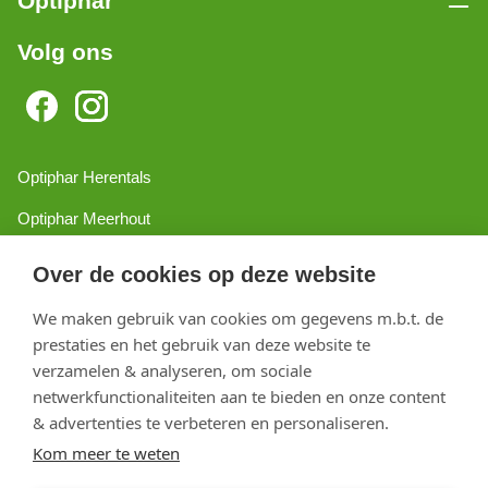
Optiphar
Volg ons
Optiphar Herentals
Optiphar Meerhout
Optiphar Geel - Dr. van de Perrestraat
Over de cookies op deze website
Optiphar Geel - Antwerpseweg
We maken gebruik van cookies om gegevens m.b.t. de
Optiphar Turnhout
prestaties en het gebruik van deze website te
verzamelen & analyseren, om sociale
Optiphar Mol
netwerkfunctionaliteiten aan te bieden en onze content
& advertenties te verbeteren en personaliseren.
Kom meer te weten
Copyright 2026 optiphar.com. Alle rechten voorbehouden