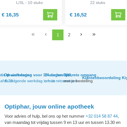
L/XL - 10 stuks
22 stuks
€ 16,35
€ 16,52
1
2
tis thuislevering
Op werkdagen voor 15 uur besteld,
14 dagen tijd
Discrete omgang
Klantenbeoordeling Ki
af € 29
de volgende werkdag in huis
om te retourneren
met je bestelling
Optiphar, jouw online apotheek
Voor advies of hulp, bel ons op het nummer
+32 014 58 87 44
,
van maandag tot vrijdag tussen 9 en 13 uur en tussen 13.30 en