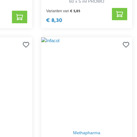
60 x 5 ml PROMO
€ 5,85
Varianten van
€ 8,30
Methapharma