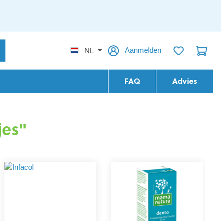
Aanmelden
NL
FAQ
Advies
jes"