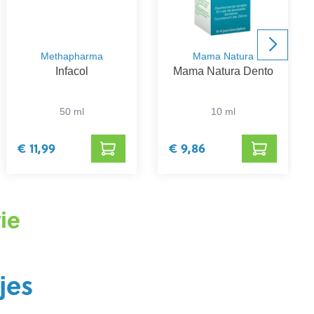
Methapharma
Mama Natura
Infacol
Mama Natura Dento
50 ml
10 ml
€ 11,99
€ 9,86
ie
jes