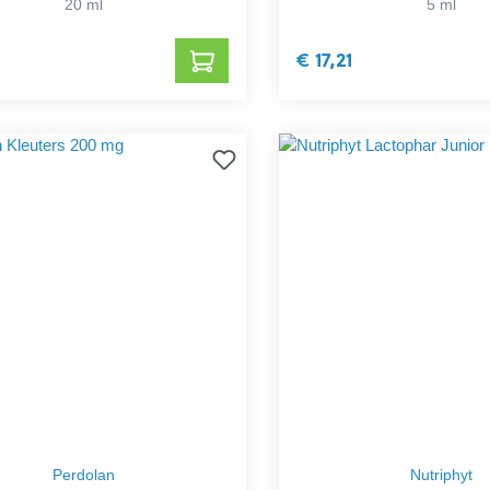
20 ml
5 ml
€ 17,21
Perdolan
Nutriphyt