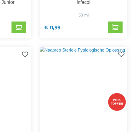
 Junior
Infacol
50 ml
€ 11,99
PRIJS
TOPPER!