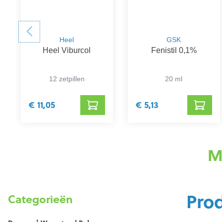
Heel
GSK
Heel Viburcol
Fenistil 0,1%
12 zetpillen
20 ml
€ 11,05
€ 5,13
M
Pro
Categorieën