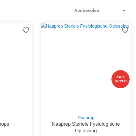
PRIJS
TOPPER!
Naaprep
Drops
Naaprep Steriele Fysiologische
Oplossing