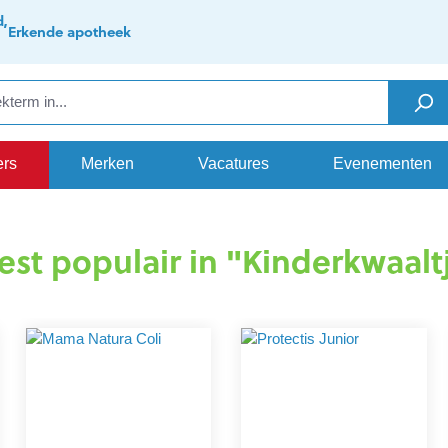
d,
Erkende apotheek
ers
Merken
Vacatures
Evenementen
st populair in "Kinderkwaalt