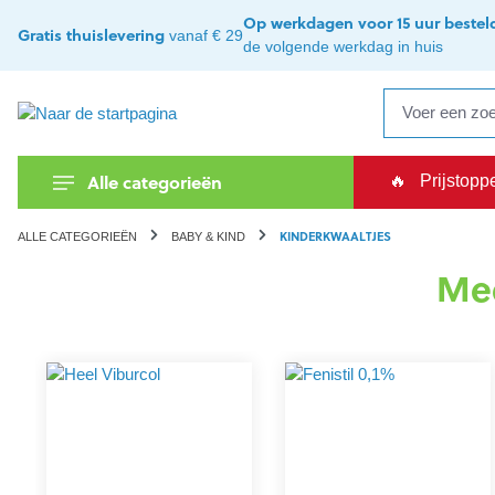
oekopdracht
Ga naar de hoofdnavigatie
Op werkdagen voor 15 uur bestel
Gratis thuislevering
vanaf € 29
de volgende werkdag in huis
Alle categorieën
🔥
Prijstopp
KINDERKWAALTJES
ALLE CATEGORIEËN
BABY & KIND
Mee