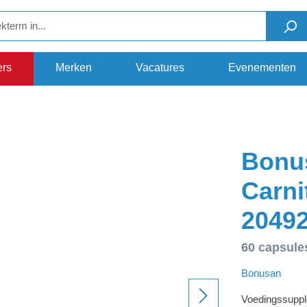
ers
Merken
Vacatures
Evenementen
Bonus
Carnit
20492
60 capsule
Bonusan
Voedingssupple