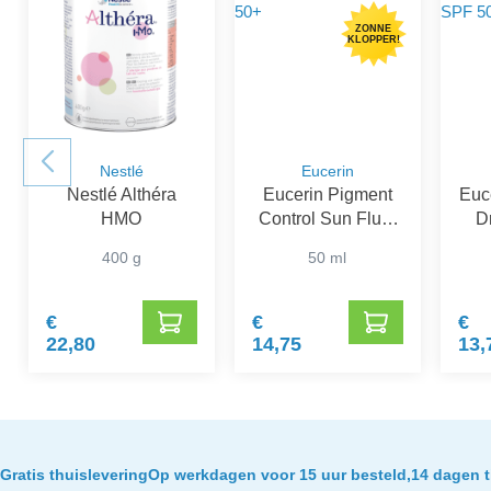
ZONNE
KLOPPER!
Nestlé
Eucerin
Nestlé Althéra
Eucerin Pigment
Euce
HMO
Control Sun Fluid
D
SPF 50+
Ge
400 g
50 ml
€
€
€
22,80
14,75
13,
Gratis thuislevering
Op werkdagen voor 15 uur besteld,
14 dagen t