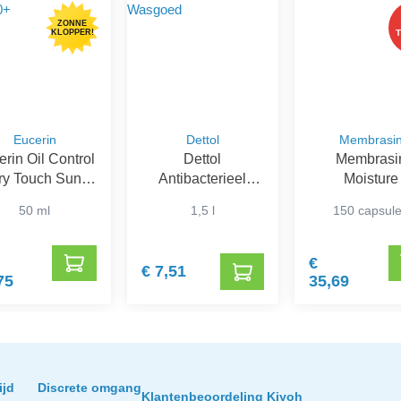
ZONNE
KLOPPER!
Eucerin
Dettol
Membrasi
rin Oil Control
Dettol
Membrasi
ry Touch Sun
Antibacterieel
Moisture
l-Crème SPF
Desinfectiemiddel
50 ml
1,5 l
150 capsul
50+
voor Wasgoed
€
€ 7,51
75
35,69
ijd
Discrete omgang
Klantenbeoordeling Kiyoh