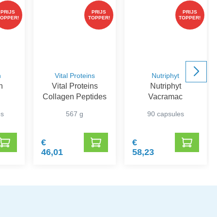
PRIJS
PRIJS
PRIJS
TOPPER!
TOPPER!
TOPPER!
n
Vital Proteins
Nutriphyt
n
Vital Proteins
Nutriphyt
Collagen Peptides
Vacramac
es
567 g
90 capsules
€
€
46,01
58,23