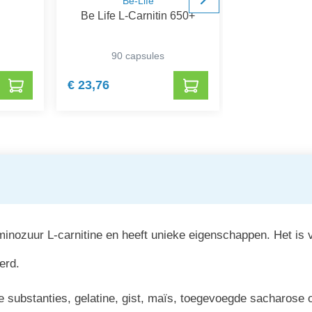
Be-Life
Bon
Be Life L-Carnitin 650+
Bonusan Taur
204
90 capsules
60 ca
€ 23,76
€ 18,99
inozuur L-carnitine en heeft unieke eigenschappen. Het is 
erd.
 substanties, gelatine, gist, maïs, toegevoegde sacharose o