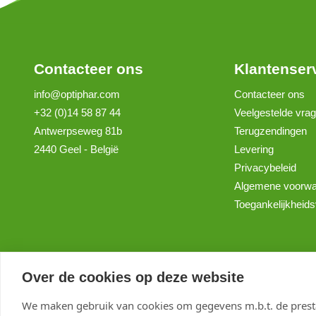
Contacteer ons
Klantenser
info@optiphar.com
Contacteer ons
+32 (0)14 58 87 44
Veelgestelde vra
Antwerpseweg 81b
Terugzendingen
2440 Geel - België
Levering
Privacybeleid
Algemene voorw
Toegankelijkheids
Over de cookies op deze website
We maken gebruik van cookies om gegevens m.b.t. de presta