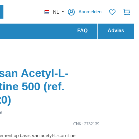
Aanmelden
NL
FAQ
Advies
an Acetyl-L-
ine 500 (ref.
0)
s
CNK: 2732139
ment op basis van acetyl-L-carnitine.