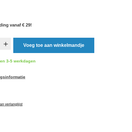
ding vanaf € 29!
oeveelheid: Voer de gewenste hoeveelheid 
Voeg toe aan winkelmandje
nen 3-5 werkdagen
gsinformatie
ardering van 0 van 5 sterren
n verlanglijst