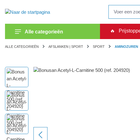
oekopdracht
Ga naar de hoofdnavigatie
🔥
Prijstopp
Alle categorieën
ALLE CATEGORIEËN
AFSLANKEN | SPORT
SPORT
AMINOZUREN
Afbeeldingengalerij overslaan