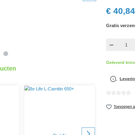
€ 40,84
Gratis verzen
Producth
Geleverd bin
ducten
Leverin
Gemiddelde wa
Toevoegen aa