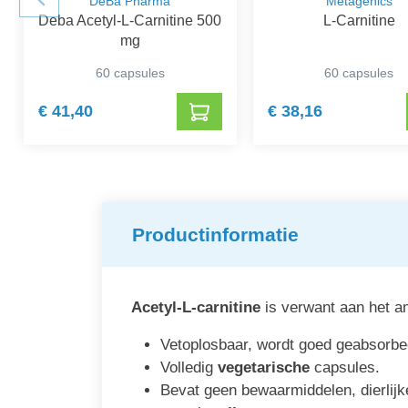
DeBa Pharma
Metagenics
Deba Acetyl-L-Carnitine 500
L-Carnitine
mg
60 capsules
60 capsules
€ 41,40
€ 38,16
Productinformatie
Acetyl-L-carnitine
is verwant aan het am
Vetoplosbaar, wordt goed geabsorbe
Volledig
vegetarische
capsules.
Bevat geen bewaarmiddelen, dierlijke