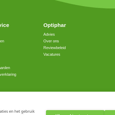
vice
Optiphar
Advies
gen
Over ons
Reviewbeleid
Vacatures
aarden
verklaring
Copyright 2026 optiphar.com. Alle rechten voorbehouden
ties en het gebruik