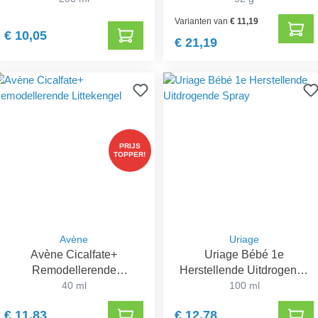
Varianten van
€ 11,19
€ 10,05
€ 21,19
PRIJS
TOPPER!
Avène
Uriage
Avène Cicalfate+
Uriage Bébé 1e
Remodellerende
Herstellende Uitdrogende
Littekengel
40 ml
100 ml
Spray
€ 11,83
€ 12,78