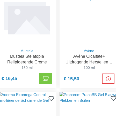
Mustela
Avène
Mustela Stelatopia
Avène Cicalfate+
Relipiderende Crème
Uitdrogende Herstellende
150 ml
100 ml
Spray
€ 16,45
€ 15,50