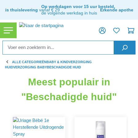
hoofdinhoud
Op werkdagen voor 15 uur besteld,
ratis thuislevering
vanaf € 29
Erkende apothee
de volgende werkdag in huis
ALLE CATEGORIEËN
BABY & KIND
VERZORGING
HUIDVERZORGING BABY
BESCHADIGDE HUID
Meest populair in
"Beschadigde huid"