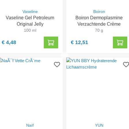
Vaseline
Boiron
Vaseline Gel Petroleum
Boiron Dermoplasmine
Original Jelly
Verzachtende Crème
100 ml
70 g
€ 4,48
€ 12,51
Naïf
YUN