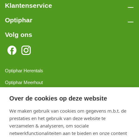
Klantenservice
Optiphar
Volg ons
Optiphar Herentals
Optiphar Meerhout
Optiphar Geel - Dr. van de Perrestraat
Over de cookies op deze website
Optiphar Geel - Antwerpseweg
We maken gebruik van cookies om gegevens m.b.t. de
Optiphar Turnhout
prestaties en het gebruik van deze website te
verzamelen & analyseren, om sociale
Optiphar Mol
netwerkfunctionaliteiten aan te bieden en onze content