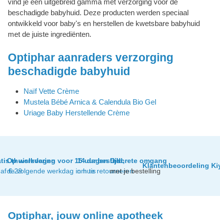
vind je een uitgebreid gamma met verzorging voor de
beschadigde babyhuid. Deze producten werden speciaal
ontwikkeld voor baby's en herstellen de kwetsbare babyhuid
met de juiste ingrediënten.
Optiphar aanraders verzorging
beschadigde babyhuid
Naïf Vette Crème
Mustela Bébé Arnica & Calendula Bio Gel
Uriage Baby Herstellende Crème
tis thuislevering
Op werkdagen voor 15 uur besteld,
14 dagen tijd
Discrete omgang
Klantenbeoordeling Ki
af € 29
de volgende werkdag in huis
om te retourneren
met je bestelling
Optiphar, jouw online apotheek