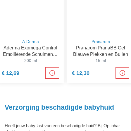
A-Derma
Pranarom
Aderma Exomega Control
Pranarom PranaBB Gel
Emolliërende Schuimende
Blauwe Plekken en Builen
200 ml
Gel
15 ml
€ 12,69
€ 12,30
Verzorging beschadigde babyhuid
Heeft jouw baby last van een beschadigde huid? Bij Optiphar