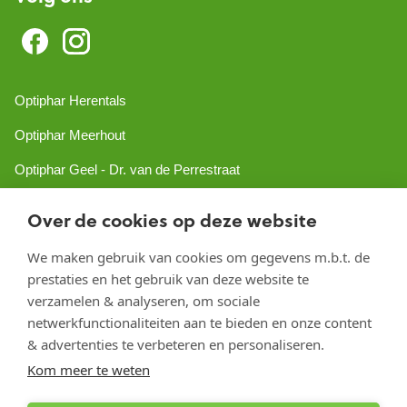
Optiphar Herentals
Optiphar Meerhout
Optiphar Geel - Dr. van de Perrestraat
Optiphar Geel - Antwerpseweg
Over de cookies op deze website
Optiphar Turnhout
We maken gebruik van cookies om gegevens m.b.t. de
Optiphar Mol
prestaties en het gebruik van deze website te
verzamelen & analyseren, om sociale
netwerkfunctionaliteiten aan te bieden en onze content
Copyright 2026 optiphar.com. Alle rechten voorbehouden
& advertenties te verbeteren en personaliseren.
Kom meer te weten