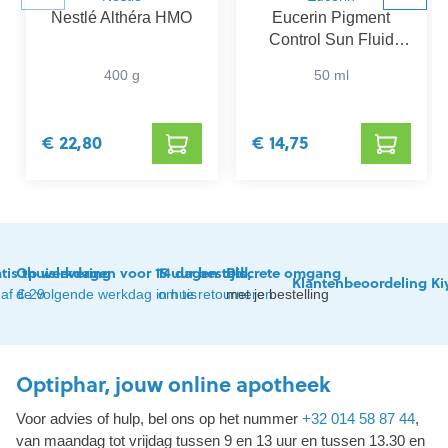
Nestlé Althéra HMO
Eucerin Pigment
Control Sun Fluid
SPF 50+
400 g
50 ml
€ 22,80
€ 14,75
tis thuislevering
Op werkdagen voor 15 uur besteld,
14 dagen tijd
Discrete omgang
Klantenbeoordeling Ki
af € 29
de volgende werkdag in huis
om te retourneren
met je bestelling
Optiphar, jouw online apotheek
Voor advies of hulp, bel ons op het nummer
+32 014 58 87 44
,
van maandag tot vrijdag tussen 9 en 13 uur en tussen 13.30 en