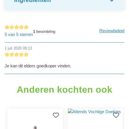
Reviewbeleid
1
beoordeling
Gemiddelde waardering van 5 van 5 sterren
5 van 5 sterren
1 juli 2020 09:13
Recensie met een waardering van 5 van de 5 sterren
Je kan dit elders goedkoper vinden.
Anderen kochten ook