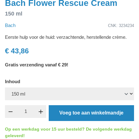
Bach Flower Rescue Cream
150 ml
Bach
CNK: 3234234
Eerste hulp voor de huid: verzachtende, herstellende crème.
€ 43,86
Gratis verzending vanaf € 29!
Inhoud
Producthoeveelheid: Voer de gewenste hoevee
Voeg toe aan winkelmandje
Op een werkdag voor 15 uur besteld? De volgende werkdag
geleverd!