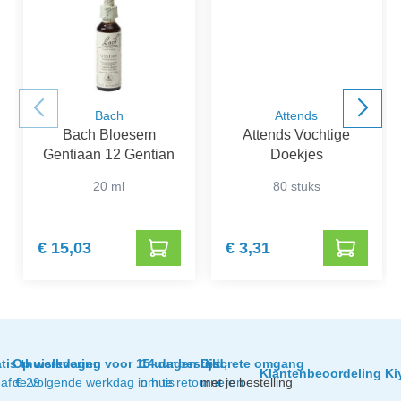
Bach
Attends
Bach Bloesem
Attends Vochtige
Gentiaan 12 Gentian
Doekjes
20 ml
80 stuks
€ 15,03
€ 3,31
tis thuislevering
Op werkdagen voor 15 uur besteld,
14 dagen tijd
Discrete omgang
Klantenbeoordeling Ki
af € 29
de volgende werkdag in huis
om te retourneren
met je bestelling