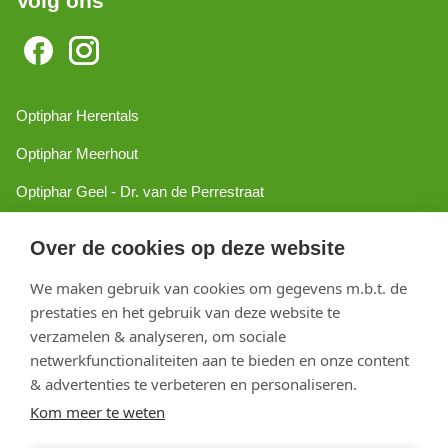
Volg ons
Optiphar Herentals
Optiphar Meerhout
Optiphar Geel - Dr. van de Perrestraat
Optiphar Geel - Antwerpseweg
Over de cookies op deze website
Optiphar Turnhout
We maken gebruik van cookies om gegevens m.b.t. de
Optiphar Mol
prestaties en het gebruik van deze website te
verzamelen & analyseren, om sociale
netwerkfunctionaliteiten aan te bieden en onze content
Copyright 2026 optiphar.com. Alle rechten voorbehouden
& advertenties te verbeteren en personaliseren.
Kom meer te weten