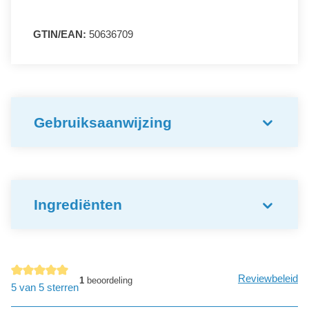
GTIN/EAN:
50636709
Gebruiksaanwijzing
Ingrediënten
Reviewbeleid
1
beoordeling
Gemiddelde waardering van 5 van 5 sterren
5 van 5 sterren