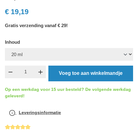
€ 19,19
Gratis verzending vanaf € 29!
Inhoud
Producthoeveelheid: Voer de gewenste hoevee
Voeg toe aan winkelmandje
Op een werkdag voor 15 uur besteld? De volgende werkdag
geleverd!
Leveringsinformatie
Gemiddelde waardering van 5 van 5 sterren