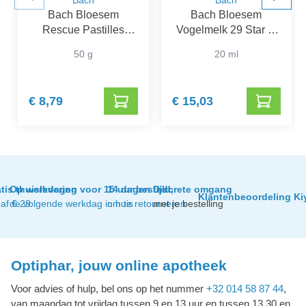
Bach
Bach
Bach Bloesem
Bach Bloesem
Rescue Pastilles
Vogelmelk 29 Star of
Zwarte Bes
Bethlehem
50 g
20 ml
€ 8,79
€ 15,03
tis thuislevering
Op werkdagen voor 15 uur besteld,
14 dagen tijd
Discrete omgang
Klantenbeoordeling Ki
af € 29
de volgende werkdag in huis
om te retourneren
met je bestelling
Optiphar, jouw online apotheek
Voor advies of hulp, bel ons op het nummer
+32 014 58 87 44
,
van maandag tot vrijdag tussen 9 en 13 uur en tussen 13.30 en