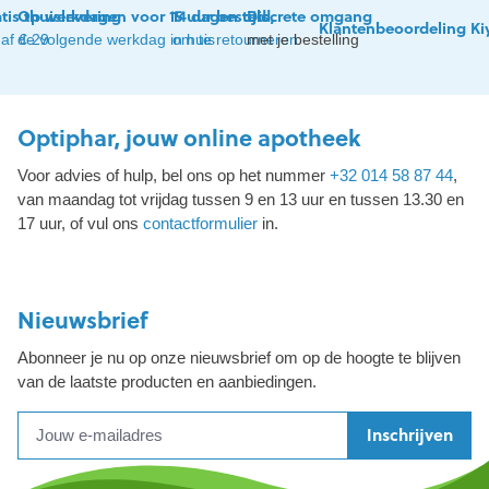
tis thuislevering
Op werkdagen voor 15 uur besteld,
14 dagen tijd
Discrete omgang
Klantenbeoordeling Ki
af € 29
de volgende werkdag in huis
om te retourneren
met je bestelling
Optiphar, jouw online apotheek
Voor advies of hulp, bel ons op het nummer
+32 014 58 87 44
,
van maandag tot vrijdag tussen 9 en 13 uur en tussen 13.30 en
17 uur, of vul ons
contactformulier
in.
Nieuwsbrief
Abonneer je nu op onze nieuwsbrief om op de hoogte te blijven
van de laatste producten en aanbiedingen.
Inschrijven