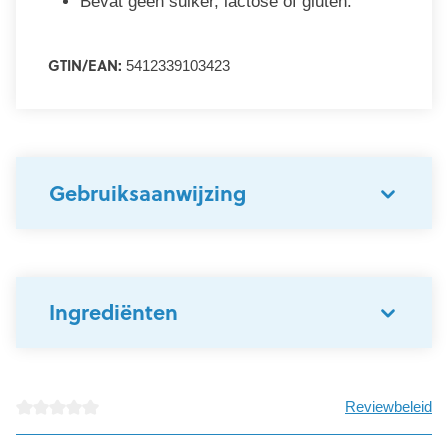
Bevat geen suiker, lactose of gluten.
GTIN/EAN:
5412339103423
Gebruiksaanwijzing
Ingrediënten
Reviewbeleid
Gemiddelde waardering van 0 van 5 sterren