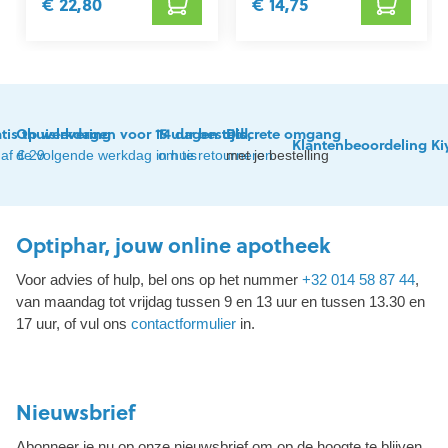
€ 22,80
€ 14,75
tis thuislevering
Op werkdagen voor 15 uur besteld,
14 dagen tijd
Discrete omgang
Klantenbeoordeling Ki
af € 29
de volgende werkdag in huis
om te retourneren
met je bestelling
Optiphar, jouw online apotheek
Voor advies of hulp, bel ons op het nummer
+32 014 58 87 44
,
van maandag tot vrijdag tussen 9 en 13 uur en tussen 13.30 en
17 uur, of vul ons
contactformulier
in.
Nieuwsbrief
Abonneer je nu op onze nieuwsbrief om op de hoogte te blijven