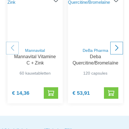
Mannavital
DeBa Pharma
Mannavital Vitamine
Deba
C + Zink
Quercitine/Bromelaïne
60 kauwtabletten
120 capsules
€ 14,36
€ 53,91