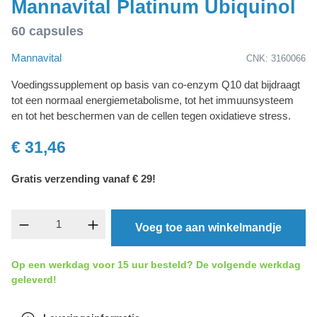
Mannavital Platinum Ubiquinol
60 capsules
Mannavital
CNK: 3160066
Voedingssupplement op basis van co-enzym Q10 dat bijdraagt
tot een normaal energiemetabolisme, tot het immuunsysteem
en tot het beschermen van de cellen tegen oxidatieve stress.
€ 31,46
Gratis verzending vanaf € 29!
Producthoeveelheid: Voer de gewenste hoevee
Voeg toe aan winkelmandje
Op een werkdag voor 15 uur besteld? De volgende werkdag
geleverd!