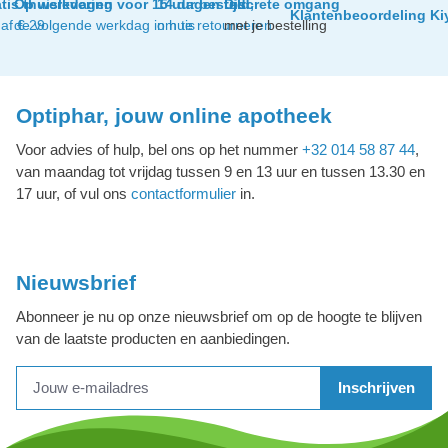
tis thuislevering
Op werkdagen voor 15 uur besteld,
14 dagen tijd
Discrete omgang
Klantenbeoordeling Ki
af € 29
de volgende werkdag in huis
om te retourneren
met je bestelling
Optiphar, jouw online apotheek
Voor advies of hulp, bel ons op het nummer
+32 014 58 87 44
,
van maandag tot vrijdag tussen 9 en 13 uur en tussen 13.30 en
17 uur, of vul ons
contactformulier
in.
Nieuwsbrief
Abonneer je nu op onze nieuwsbrief om op de hoogte te blijven
van de laatste producten en aanbiedingen.
Inschrijven