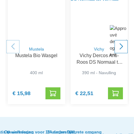
Mustela
Vichy
Mustela Bio Wasgel
Vichy Dercos Anti-
Roos DS Normaal tot
Vet Haar
400 ml
390 ml - Navulling
€ 15,98
€ 22,51
tis thuislevering
Op werkdagen voor 15 uur besteld,
14 dagen tijd
Discrete omgang