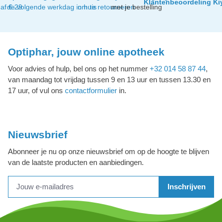
Klantenbeoordeling Ki
af € 29
de volgende werkdag in huis
om te retourneren
met je bestelling
Optiphar, jouw online apotheek
Voor advies of hulp, bel ons op het nummer
+32 014 58 87 44
,
van maandag tot vrijdag tussen 9 en 13 uur en tussen 13.30 en
17 uur, of vul ons
contactformulier
in.
Nieuwsbrief
Abonneer je nu op onze nieuwsbrief om op de hoogte te blijven
van de laatste producten en aanbiedingen.
Inschrijven