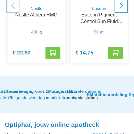
Nestlé
Eucerin
Nestlé Althéra HMO
Eucerin Pigment
Control Sun Fluid
SPF 50+
400 g
50 ml
€ 22,80
€ 14,75
tis thuislevering
Op werkdagen voor 15 uur besteld,
14 dagen tijd
Discrete omgang
Klantenbeoordeling Ki
af € 29
de volgende werkdag in huis
om te retourneren
met je bestelling
Optiphar, jouw online apotheek