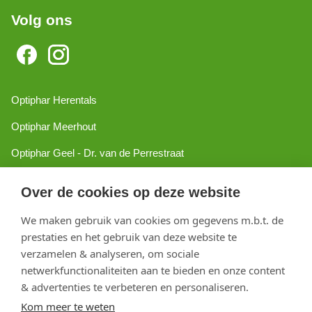
Volg ons
Optiphar Herentals
Optiphar Meerhout
Optiphar Geel - Dr. van de Perrestraat
Optiphar Geel - Antwerpseweg
Over de cookies op deze website
Optiphar Turnhout
We maken gebruik van cookies om gegevens m.b.t. de
Optiphar Mol
prestaties en het gebruik van deze website te
verzamelen & analyseren, om sociale
netwerkfunctionaliteiten aan te bieden en onze content
Copyright 2026 optiphar.com. Alle rechten voorbehouden
& advertenties te verbeteren en personaliseren.
Kom meer te weten