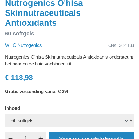
Nutrogenics O'hisa
Skinnutraceuticals
Antioxidants
60 softgels
WHC Nutrogenics
CNK: 3621133
Nutrogenics O'hisa Skinnutraceuticals Antioxidants ondersteunt
het haar en de huid vanbinnen uit.
€ 113,93
Gratis verzending vanaf € 29!
Inhoud
Producthoeveelheid: Voer de gewenste hoevee