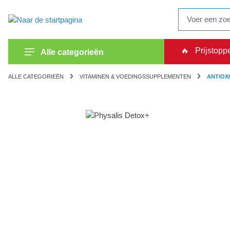
oekopdracht
Ga naar de hoofdnavigatie
🔥
Prijstopp
Alle categorieën
ALLE CATEGORIEËN
VITAMINEN & VOEDINGSSUPPLEMENTEN
ANTIOX
Afbeeldingengalerij overslaan