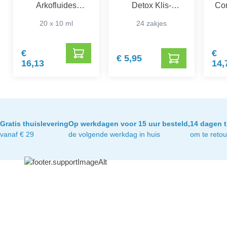
Arkofluides
Detox Klis-
Con
Leverzuiverend
Paardenbloem
20 x 10 ml
24 zakjes
€
€
€ 5,95
16,13
14,
Gratis thuislevering
Op werkdagen voor 15 uur besteld,
14 dagen t
vanaf € 29
de volgende werkdag in huis
om te reto