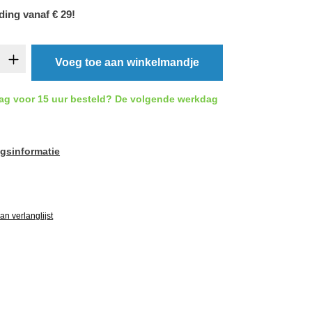
ding vanaf € 29!
oeveelheid: Voer de gewenste hoeveelheid 
Voeg toe aan winkelmandje
ag voor 15 uur besteld? De volgende werkdag
gsinformatie
ardering van 0 van 5 sterren
n verlanglijst