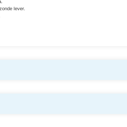
a.
zonde lever.
.