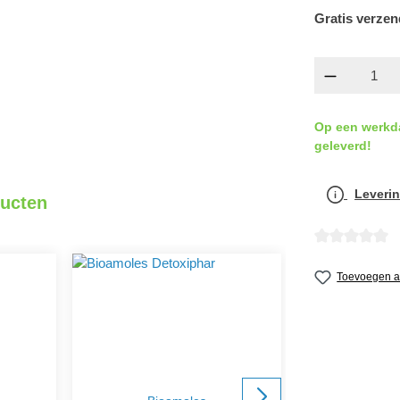
Gratis verzen
Producth
Op een werkd
geleverd!
Leverin
ducten
Gemiddelde wa
Toevoegen aa