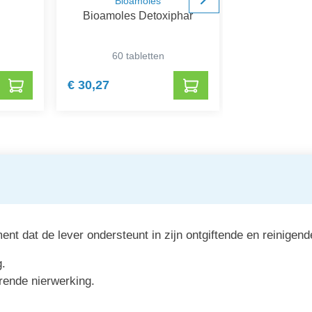
Bioamoles
Nut
Bioamoles Detoxiphar
Nutergia
60 tabletten
60 ca
€ 30,27
€ 22,47
t dat de lever ondersteunt in zijn ontgiftende en reinigend
g.
rende nierwerking.