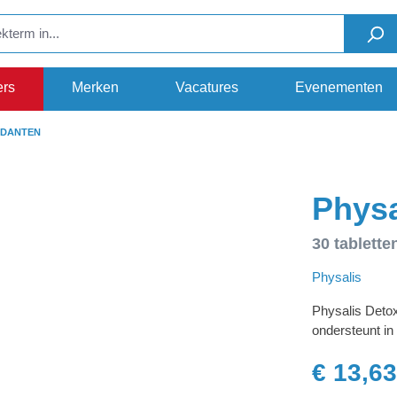
ers
Merken
Vacatures
Evenementen
IDANTEN
Physa
30 tablette
Physalis
Physalis Detox
ondersteunt in 
€ 13,63