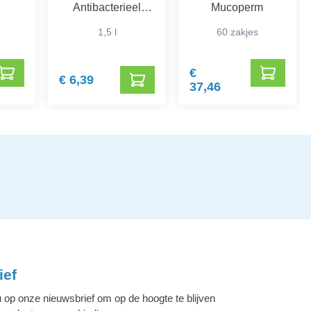
Antibacterieel
Mucoperm
Desinfectiemiddel
1,5 l
60 zakjes
voor Wasgoed
€
€ 6,39
37,46
ief
 op onze nieuwsbrief om op de hoogte te blijven