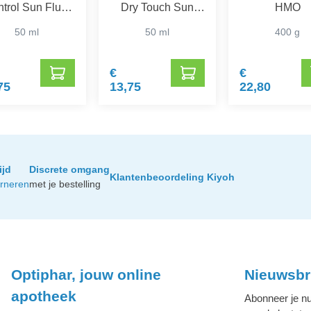
trol Sun Fluid
Dry Touch Sun
HMO
SPF 50+
Gel-Crème SPF
50 ml
50 ml
400 g
50+
€
€
75
13,75
22,80
ijd
Discrete omgang
Klantenbeoordeling Kiyoh
urneren
met je bestelling
Optiphar, jouw online
Nieuwsbr
apotheek
Abonneer je nu