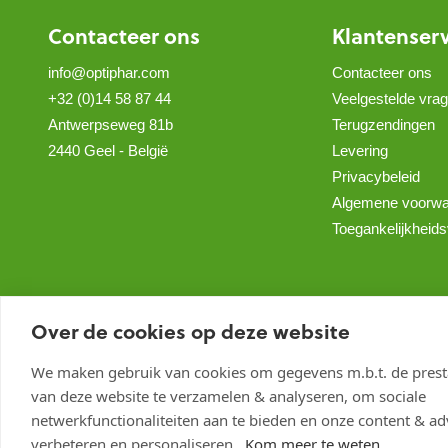
Contacteer ons
Klantenser
info@optiphar.com
Contacteer ons
+32 (0)14 58 87 44
Veelgestelde vra
Antwerpseweg 81b
Terugzendingen
2440 Geel - België
Levering
Privacybeleid
Algemene voorw
Toegankelijkheids
Over de cookies op deze website
We maken gebruik van cookies om gegevens m.b.t. de presta
van deze website te verzamelen & analyseren, om sociale
netwerkfunctionaliteiten aan te bieden en onze content & adv
verbeteren en personaliseren.
Kom meer te weten