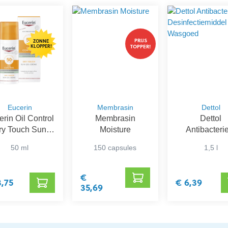
PRIJS
ZONNE
KLOPPER!
TOPPER!
Eucerin
Membrasin
Dettol
rin Oil Control
Membrasin
Dettol
ry Touch Sun
Moisture
Antibacteri
l-Crème SPF
Desinfectiem
50 ml
150 capsules
1,5 l
50+
voor Wasg
€
3,75
€ 6,39
35,69