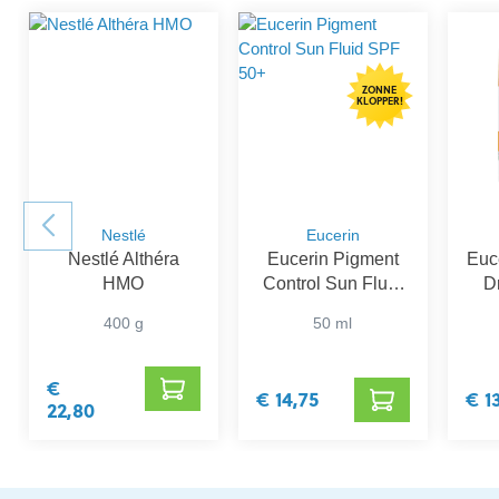
ZONNE
KLOPPER!
Nestlé
Eucerin
Nestlé Althéra
Eucerin Pigment
Euce
HMO
Control Sun Fluid
D
SPF 50+
Ge
400 g
50 ml
€
€ 14,75
€ 1
22,80