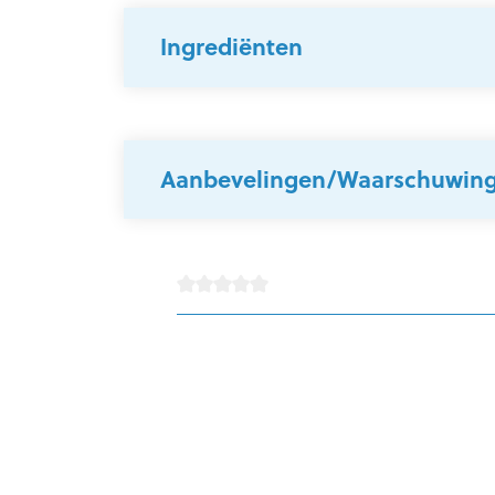
Ingrediënten
Aanbevelingen/Waarschuwin
Gemiddelde waardering van 0 van 5 sterren