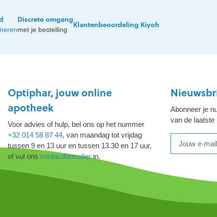
jd
Discrete omgang
Klantenbeoordeling Kiyoh
rneren
met je bestelling
Optiphar, jouw online
Nieuwsbr
apotheek
Abonneer je nu
van de laatste
Voor advies of hulp, bel ons op het nummer
+32 014 58 87 44
, van maandag tot vrijdag
tussen 9 en 13 uur en tussen 13.30 en 17 uur,
of vul ons
contactformulier
in.