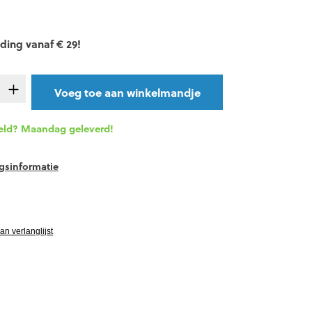
ding vanaf € 29!
oeveelheid: Voer de gewenste hoeveelheid 
Voeg toe aan winkelmandje
eld? Maandag geleverd!
gsinformatie
ardering van 0 van 5 sterren
n verlanglijst