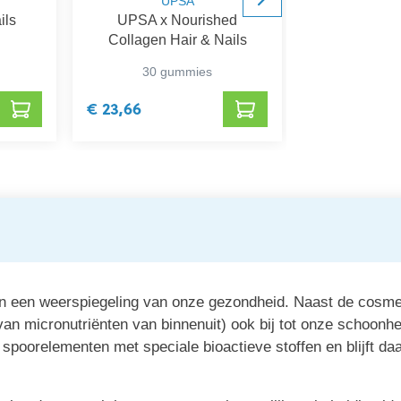
UPSA
Be-
ils
UPSA x Nourished
Be Life H
Collagen Hair & Nails
30 gummies
45 ca
€ 23,66
€ 16,38
jn een weerspiegeling van onze gezondheid. Naast de cosme
an micronutriënten van binnenuit) ook bij tot onze schoonhe
poorelementen met speciale bioactieve stoffen en blijft daarb