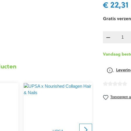
€ 22,31
Gratis verzen
Producth
Vandaag best
ducten
Leverin
Gemiddelde wa
Toevoegen aa