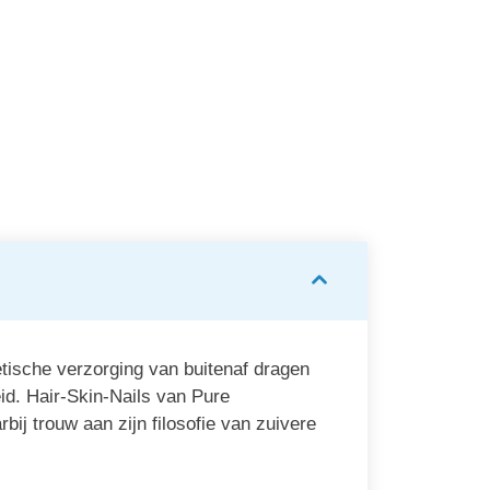
Life
Be-Life
air & Nail
Be Life Hair & Nail
Alt
psules
90 capsules
€ 25,11
€ 24,
tische verzorging van buitenaf dragen
id. Hair-Skin-Nails van Pure
ij trouw aan zijn filosofie van zuivere