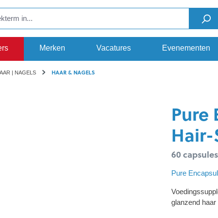
ers
Merken
Vacatures
Evenementen
HAAR & NAGELS
HAAR | NAGELS
Pure 
Hair-
60 capsules
Pure Encapsul
Voedingssupple
glanzend haar