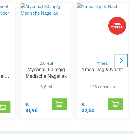
PRIJS
TOPPER!
Bailleul
Ymea
Myconail 80 mg/g
Ymea Dag & Nacht
eel
Medische Nagellak
iddel
6,6 ml
128 capsules
oed
€
€
31,96
32,50