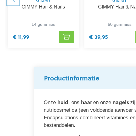
GIMMY
GIMMY
GIMMY Hair & Nails
GIMMY Hair & Na
14 gummies
60 gummies
€ 11,99
€ 39,95
Productinformatie
huid
haar
nagels
Onze
, ons
en onze
zi
nutricosmetica (een voldoende aanvoer v
Encapsulations combineert vitamines en s
bestanddelen.