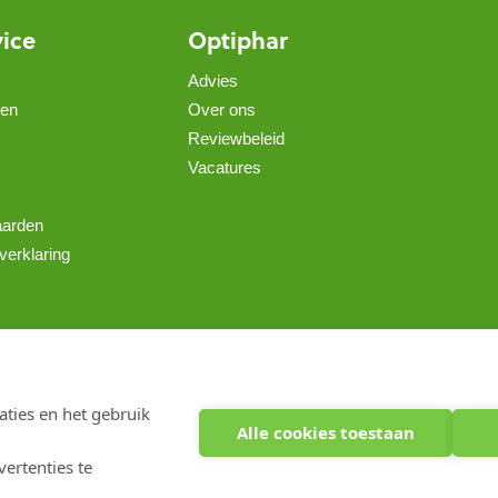
vice
Optiphar
Advies
gen
Over ons
Reviewbeleid
Vacatures
aarden
verklaring
Copyright 2026 optiphar.com. Alle rechten voorbehouden
ties en het gebruik
Alle cookies toestaan
ertenties te