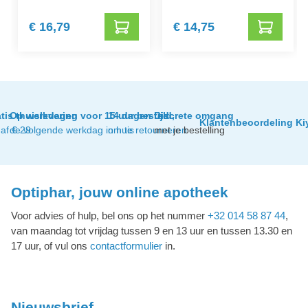
€ 16,79
€ 14,75
tis thuislevering
Op werkdagen voor 15 uur besteld,
14 dagen tijd
Discrete omgang
Klantenbeoordeling Ki
af € 29
de volgende werkdag in huis
om te retourneren
met je bestelling
Optiphar, jouw online apotheek
Voor advies of hulp, bel ons op het nummer
+32 014 58 87 44
,
van maandag tot vrijdag tussen 9 en 13 uur en tussen 13.30 en
17 uur, of vul ons
contactformulier
in.
Nieuwsbrief