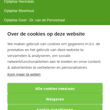
Optiphar Herentals
Optiphar Meerhout
Optiphar Geel - Dr. van de Perrestraat
Optiphar Geel - Antwerpseweg
Over de cookies op deze website
Optiphar Turnhout
We maken gebruik van cookies om gegevens m.b.t. de
Optiphar Mol
prestaties en het gebruik van deze website te
verzamelen & analyseren, om sociale
netwerkfunctionaliteiten aan te bieden en onze content
Copyright 2026 optiphar.com. Alle rechten voorbehouden
& advertenties te verbeteren en personaliseren.
Kom meer te weten
Alle cookies toestaan
Weigeren
Cookie-instellingen