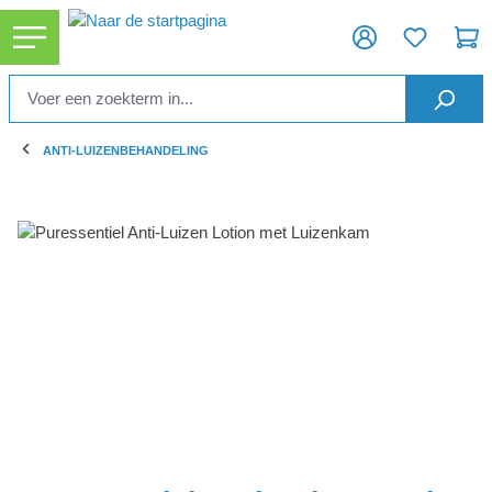
hoofdinhoud
ANTI-LUIZENBEHANDELING
Afbeeldingengalerij overslaan