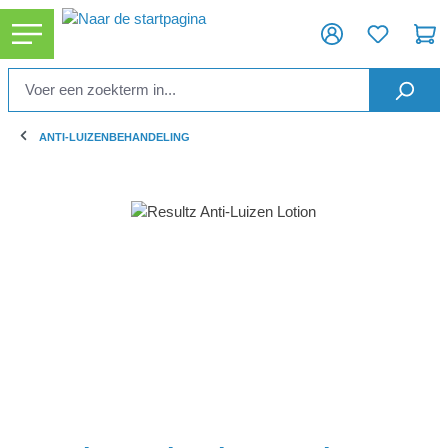
hoofdinhoud
ANTI-LUIZENBEHANDELING
Afbeeldingengalerij overslaan