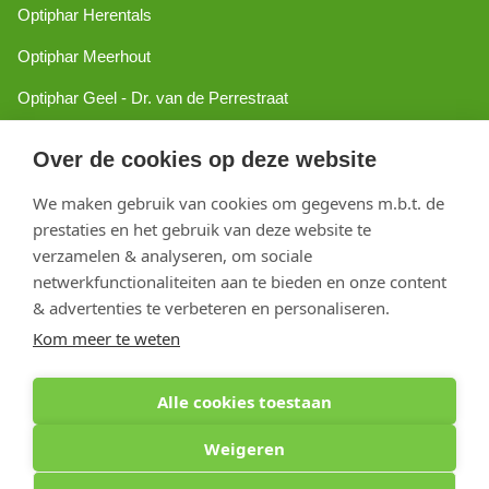
Optiphar Herentals
Optiphar Meerhout
Optiphar Geel - Dr. van de Perrestraat
Optiphar Geel - Antwerpseweg
Over de cookies op deze website
Optiphar Turnhout
We maken gebruik van cookies om gegevens m.b.t. de
Optiphar Mol
prestaties en het gebruik van deze website te
verzamelen & analyseren, om sociale
netwerkfunctionaliteiten aan te bieden en onze content
Copyright 2026 optiphar.com. Alle rechten voorbehouden
& advertenties te verbeteren en personaliseren.
Kom meer te weten
Alle cookies toestaan
Weigeren