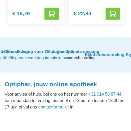
€ 16,79
€ 22,80
tis thuislevering
Op werkdagen voor 15 uur besteld,
14 dagen tijd
Discrete omgang
Klantenbeoordeling Ki
af € 29
de volgende werkdag in huis
om te retourneren
met je bestelling
Optiphar, jouw online apotheek
Voor advies of hulp, bel ons op het nummer
+32 014 58 87 44
,
van maandag tot vrijdag tussen 9 en 13 uur en tussen 13.30 en
17 uur, of vul ons
contactformulier
in.