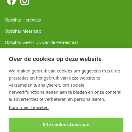
Optiphar Herentals
Optiphar Meerhout
Optiphar Geel - Dr. van de Perrestraat
Optiphar Geel - Antwerpseweg
Over de cookies op deze website
Optiphar Turnhout
We maken gebruik van cookies om gegevens m.b.t. de
Optiphar Mol
prestaties en het gebruik van deze website te
verzamelen & analyseren, om sociale
netwerkfunctionaliteiten aan te bieden en onze content
Copyright 2026 optiphar.com. Alle rechten voorbehouden
& advertenties te verbeteren en personaliseren.
Kom meer te weten
Alle cookies toestaan