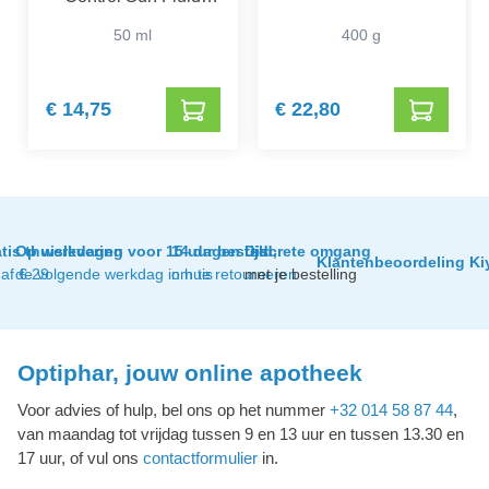
SPF 50+
50 ml
400 g
€ 14,75
€ 22,80
tis thuislevering
Op werkdagen voor 15 uur besteld,
14 dagen tijd
Discrete omgang
Klantenbeoordeling Ki
af € 29
de volgende werkdag in huis
om te retourneren
met je bestelling
Optiphar, jouw online apotheek
Voor advies of hulp, bel ons op het nummer
+32 014 58 87 44
,
van maandag tot vrijdag tussen 9 en 13 uur en tussen 13.30 en
17 uur, of vul ons
contactformulier
in.