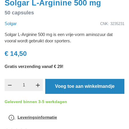
Solgar L-Arginine 500 mg
50 capsules
Solgar
CNK: 3235231
Solgar L-Arginine 500 mg is een vrije-vorm aminozuur dat
vooral wordt gebruikt door sporters.
€ 14,50
Gratis verzending vanaf € 29!
Producthoeveelheid: Voer de gewenste hoevee
Voeg toe aan winkelmandje
Geleverd binnen 3-5 werkdagen
Leveringsinformatie