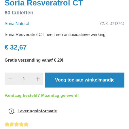
Soria Resveratrol CT
60 tabletten
Soria Natural
CNK: 4213294
Soria Resveratrol CT heeft een antioxidatieve werking.
€ 32,67
Gratis verzending vanaf € 29!
Producthoeveelheid: Voer de gewenste hoevee
Voeg toe aan winkelmandje
Vandaag besteld? Maandag geleverd!
Leveringsinformatie