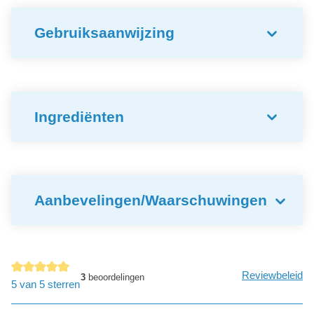
Gebruiksaanwijzing
Ingrediënten
Aanbevelingen/Waarschuwingen
Reviewbeleid
3
beoordelingen
Gemiddelde waardering van 5 van 5 sterren
5 van 5 sterren