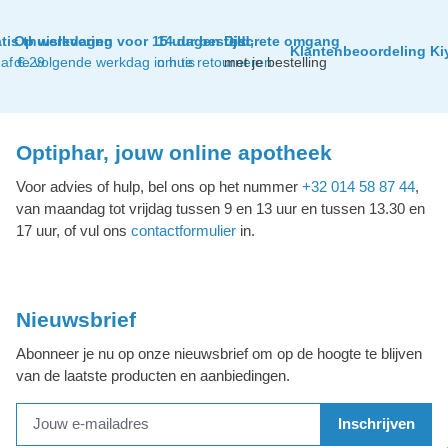
tis thuislevering
Op werkdagen voor 15 uur besteld,
14 dagen tijd
Discrete omgang
Klantenbeoordeling Ki
af € 29
de volgende werkdag in huis
om te retourneren
met je bestelling
Optiphar, jouw online apotheek
Voor advies of hulp, bel ons op het nummer
+32 014 58 87 44
,
van maandag tot vrijdag tussen 9 en 13 uur en tussen 13.30 en
17 uur, of vul ons
contactformulier
in.
Nieuwsbrief
Abonneer je nu op onze nieuwsbrief om op de hoogte te blijven
van de laatste producten en aanbiedingen.
Inschrijven