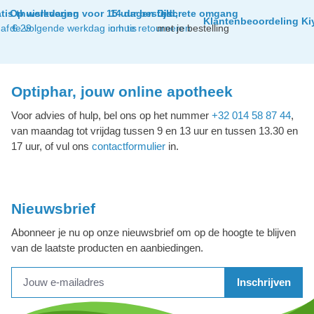
tis thuislevering
Op werkdagen voor 15 uur besteld,
14 dagen tijd
Discrete omgang
Klantenbeoordeling Ki
af € 29
de volgende werkdag in huis
om te retourneren
met je bestelling
Optiphar, jouw online apotheek
Voor advies of hulp, bel ons op het nummer
+32 014 58 87 44
,
van maandag tot vrijdag tussen 9 en 13 uur en tussen 13.30 en
17 uur, of vul ons
contactformulier
in.
Nieuwsbrief
Abonneer je nu op onze nieuwsbrief om op de hoogte te blijven
van de laatste producten en aanbiedingen.
Inschrijven