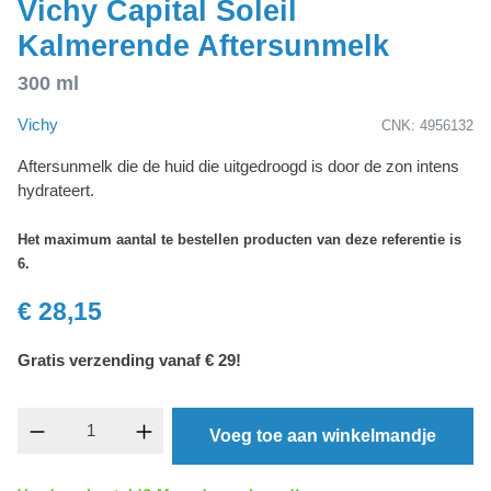
Vichy Capital Soleil
Kalmerende Aftersunmelk
300 ml
Vichy
CNK: 4956132
Aftersunmelk die de huid die uitgedroogd is door de zon intens
hydrateert.
Het maximum aantal te bestellen producten van deze referentie is
6.
€ 28,15
Gratis verzending vanaf € 29!
Producthoeveelheid: Voer de gewenste hoevee
Voeg toe aan winkelmandje