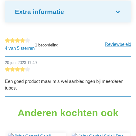
Extra informatie
Reviewbeleid
1
beoordeling
Gemiddelde waardering van 4 van 5 sterren
4 van 5 sterren
20 juni 2023 11:49
Recensie met een waardering van 4 van de 5 sterren
Een goed product maar mis wel aanbiedingen bij meerderen
tubes.
Anderen kochten ook