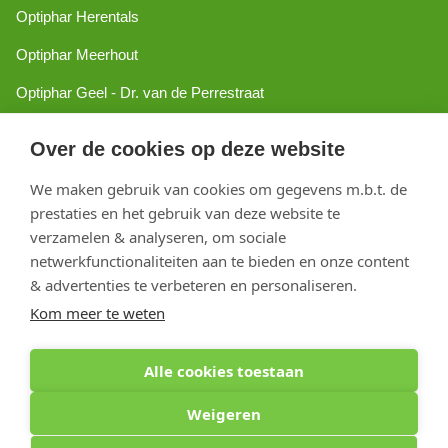
Optiphar Herentals
Optiphar Meerhout
Optiphar Geel - Dr. van de Perrestraat
Optiphar Geel - Antwerpseweg
Over de cookies op deze website
Optiphar Turnhout
We maken gebruik van cookies om gegevens m.b.t. de
Optiphar Mol
prestaties en het gebruik van deze website te
verzamelen & analyseren, om sociale
netwerkfunctionaliteiten aan te bieden en onze content
Copyright 2026 optiphar.com. Alle rechten voorbehouden
& advertenties te verbeteren en personaliseren.
Kom meer te weten
Alle cookies toestaan
Weigeren