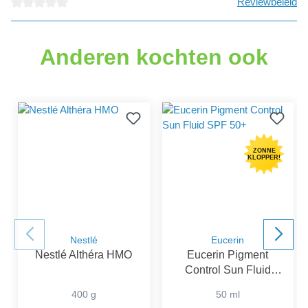
Reviewbeleid
Gemiddelde waardering van 0 van 5 sterren
Anderen kochten ook
ZONNE
KLOPPER!
Nestlé
Eucerin
Nestlé Althéra HMO
Eucerin Pigment
Control Sun Fluid
SPF 50+
400 g
50 ml