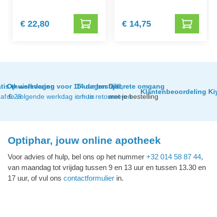
€ 22,80
€ 14,75
tis thuislevering
Op werkdagen voor 15 uur besteld,
14 dagen tijd
Discrete omgang
Klantenbeoordeling Ki
af € 29
de volgende werkdag in huis
om te retourneren
met je bestelling
Optiphar, jouw online apotheek
Voor advies of hulp, bel ons op het nummer
+32 014 58 87 44
,
van maandag tot vrijdag tussen 9 en 13 uur en tussen 13.30 en
17 uur, of vul ons
contactformulier
in.