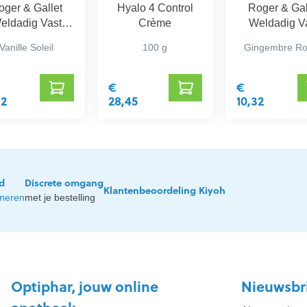
oger & Gallet
Hyalo 4 Control
Roger & Gal
eldadig Vast
Crème
Weldadig V
Parfum 5 g
Parfum 5 
Vanille Soleil
100 g
Gingembre R
€
€
32
28,45
10,32
jd
Discrete omgang
Klantenbeoordeling Kiyoh
rneren
met je bestelling
Optiphar, jouw online
Nieuwsbr