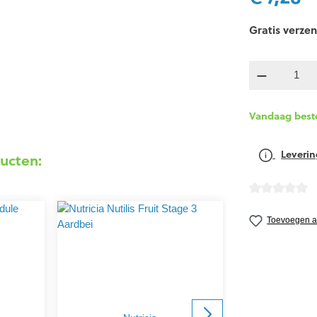
Gratis verzen
componen
Vandaag best
Leverin
ucten:
detail.reviewA
Toevoegen aa