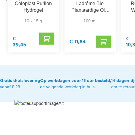
Coloplast Purilon
Ladrôme Bio
R
Hydrogel
Plantaardige Olie
W
Zoete Amandel
10 x 15 g
100 ml
€
€
€ 11,84
39,45
10,
Gratis thuislevering
Op werkdagen voor 15 uur besteld,
14 dagen ti
vanaf € 29
de volgende werkdag in huis
om te retou