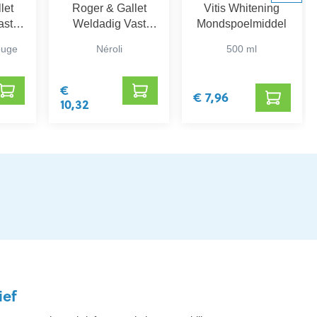
let
Roger & Gallet
Vitis Whitening
ast
Weldadig Vast
Mondspoelmiddel
g
Parfum 5 g
ouge
Néroli
500 ml
€
€ 7,96
10,32
ief