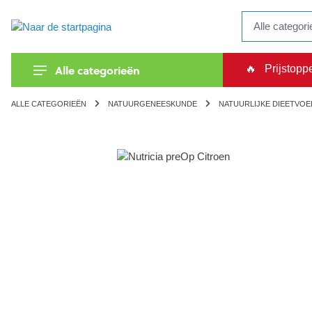
kipToSearch
general.skipToNavigation
Alle categorieën
🔥
Prijstopp
ALLE CATEGORIEËN
NATUURGENEESKUNDE
NATUURLIJKE DIEETVOE
component.cms.imageGallery.skipImageGallery