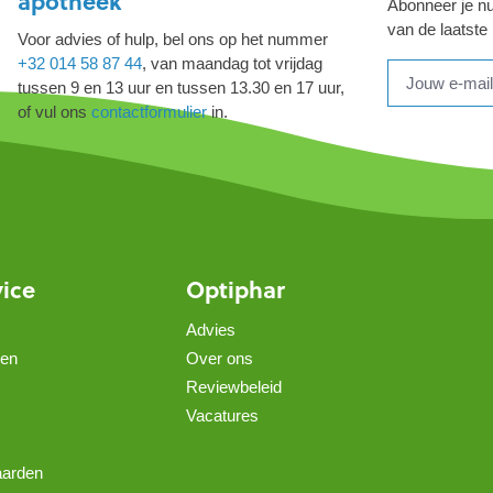
apotheek
Abonneer je nu
van de laatste
Voor advies of hulp, bel ons op het nummer
+32 014 58 87 44
, van maandag tot vrijdag
tussen 9 en 13 uur en tussen 13.30 en 17 uur,
of vul ons
contactformulier
in.
vice
Optiphar
Advies
gen
Over ons
Reviewbeleid
Vacatures
aarden