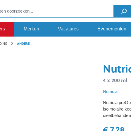
ers
Merken
Vacatures
Evenementen
ANDERE
DING
Nutri
4 x 200 ml
Nutricia
Nutricia preOp
isolmolaire ko
dieetbehandeli
€ 7,28