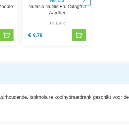
Nutricia
Nut
 Module
Nutricia Nutilis Fruit Stage 3
Nutricia 
Aardbei
Abr
3 x 150 g
4 x 
€ 9,78
€ 15,25
lzuurhoudende, isolmolaire koolhydraatdrank geschikt voor d