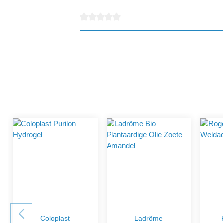
detail.reviewAvgRatingAltText
Coloplast
Ladrôme