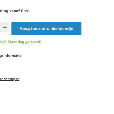
ding vanaf € 29!
t.product.quantitySelect.legend
Voeg toe aan winkelmandje
eld? Maandag geleverd!
gsinformatie
vgRatingAltText
n verlanglijst