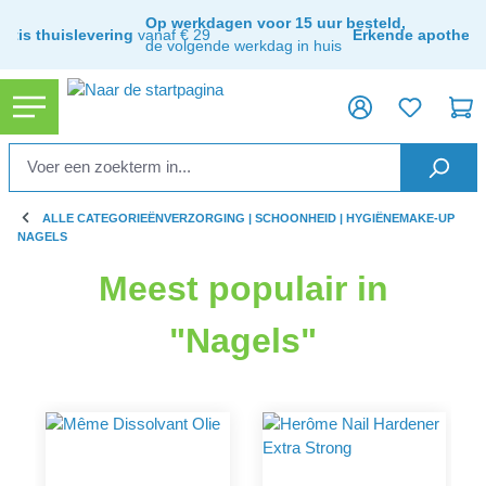
hoofdinhoud
Op werkdagen voor 15 uur besteld,
ratis thuislevering
vanaf € 29
Erkende apothee
de volgende werkdag in huis
ALLE CATEGORIEËN
VERZORGING | SCHOONHEID | HYGIËNE
MAKE-UP
NAGELS
Meest populair in
"Nagels"