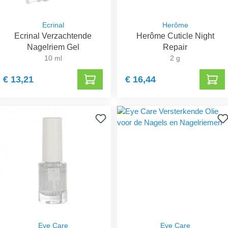
Ecrinal
Herôme
Ecrinal Verzachtende
Herôme Cuticle Night
Nagelriem Gel
Repair
10 ml
2 g
€ 13,21
€ 16,44
Eye Care
Eye Care