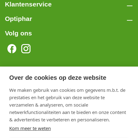
Klantenservice
Optiphar
Volg ons
Optiphar Herentals
Over de cookies op deze website
Optiphar Meerhout
We maken gebruik van cookies om gegevens m.b.t. de
Optiphar Geel - Dr. van de Perrestraat
prestaties en het gebruik van deze website te
Optiphar Geel - Antwerpseweg
verzamelen & analyseren, om sociale
netwerkfunctionaliteiten aan te bieden en onze content
Optiphar Turnhout
& advertenties te verbeteren en personaliseren.
Optiphar Mol
Kom meer te weten