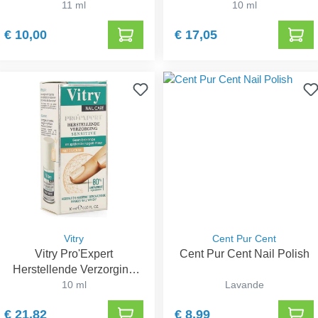
11 ml
10 ml
€ 10,00
€ 17,05
Vitry
Cent Pur Cent
Vitry Pro'Expert
Cent Pur Cent Nail Polish
Herstellende Verzorging
Sensitive
10 ml
Lavande
€ 21,82
€ 8,99