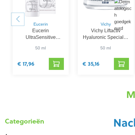
Eucerin
Vichy
Eucerin
Vichy Liftactiv
UltraSensitive
Hyaluronic Specialist
Kalmerende
H.A. Nachtcrème
50 ml
50 ml
Verzorging Normale
tot Gemengde Huid
€ 17,96
€ 35,16
M
Nac
Categorieën