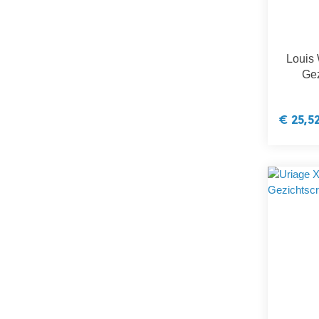
Louis
Ge
€ 25,5