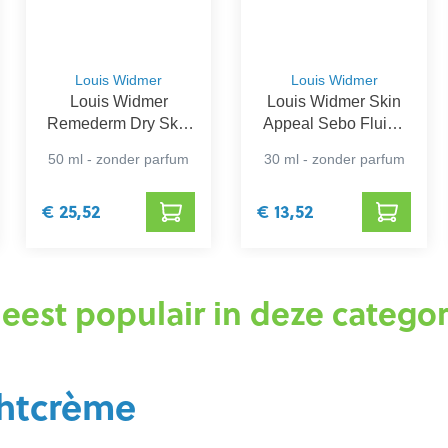
Louis Widmer
Louis Widmer
Louis Widmer
Louis Widmer Skin
Remederm Dry Skin
Appeal Sebo Fluide
Gezichtscrème Dag
Dag & Nacht
50 ml - zonder parfum
30 ml - zonder parfum
& Nacht
€ 25,52
€ 13,52
eest populair in deze categor
htcrème