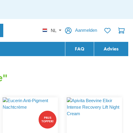
Aanmelden
NL
FAQ
Advies
e"
PRIJS
TOPPER!