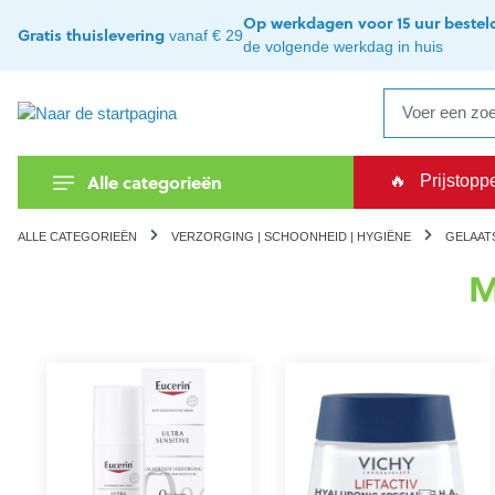
oekopdracht
Ga naar de hoofdnavigatie
Op werkdagen voor 15 uur bestel
Gratis thuislevering
vanaf € 29
de volgende werkdag in huis
Alle categorieën
🔥
Prijstopp
ALLE CATEGORIEËN
VERZORGING | SCHOONHEID | HYGIËNE
GELAAT
M