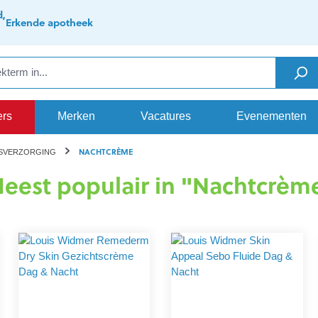
d,
Erkende apotheek
ers
Merken
Vacatures
Evenementen
NACHTCRÈME
SVERZORGING
eest populair in "Nachtcrèm