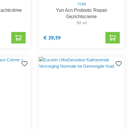
YUN
Nachtcrème
Yun Acn Probiotic Repair
Gezichtscreme
50 ml
€ 29,59