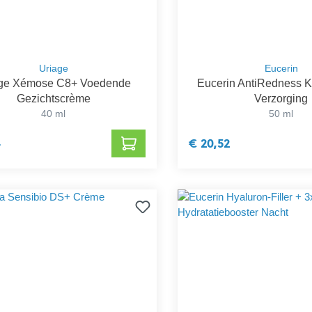
Uriage
Eucerin
ge Xémose C8+ Voedende
Eucerin AntiRedness 
Gezichtscrème
Verzorging
40 ml
50 ml
4
€ 20,52