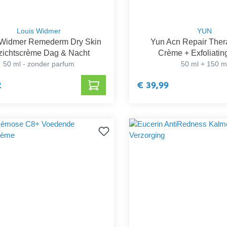
Louis Widmer
YUN
 Widmer Remederm Dry Skin
Yun Acn Repair Ther
zichtscrème Dag & Nacht
Crème + Exfoliati
50 ml - zonder parfum
50 ml + 150 m
2
€ 39,99