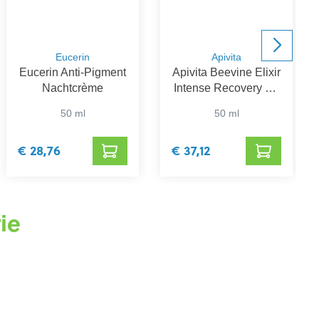
Eucerin
Apivita
Eucerin Anti-Pigment
Apivita Beevine Elixir
Nachtcrème
Intense Recovery Lift
Night Cream
50 ml
50 ml
€ 28,76
€ 37,12
ie