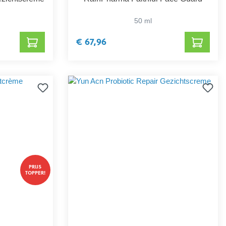
50 ml
€ 67,96
PRIJS
TOPPER!