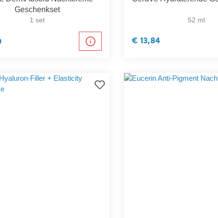
Geschenkset
1 set
52 ml
€ 13,84
0