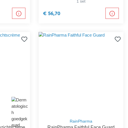
1 set
€ 56,70
RainPharma
ezichtscrème
RainPharma Faithful Face Guard