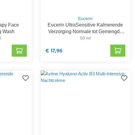
Eucerin
apy Face
Eucerin UltraSensitive Kalmerende
ng Wash
Verzorging Normale tot Gemengde
l
50 ml
Huid
€ 17,96