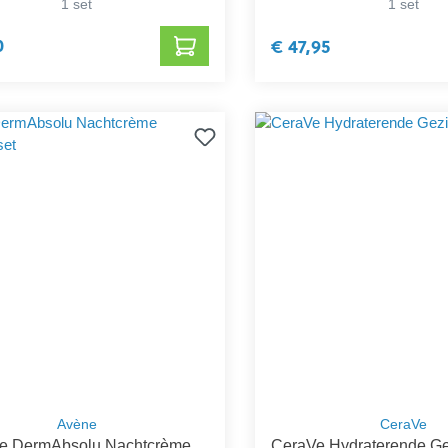
1 set
1 set
0
€ 47,95
Avène
CeraVe
e DermAbsolu Nachtcrème
CeraVe Hydraterende G