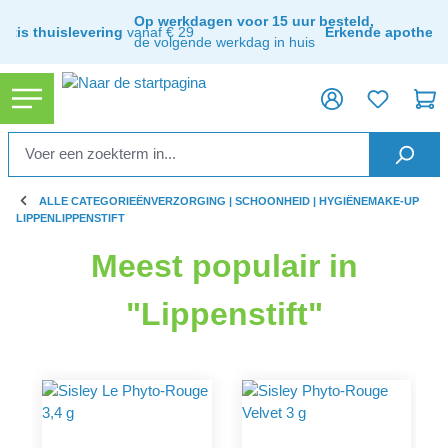
hoofdinhoud
Op werkdagen voor 15 uur besteld,
ratis thuislevering
vanaf € 29
Erkende apothee
de volgende werkdag in huis
ALLE CATEGORIEËN
VERZORGING | SCHOONHEID | HYGIËNE
MAKE-UP
LIPPEN
LIPPENSTIFT
Meest populair in
"Lippenstift"