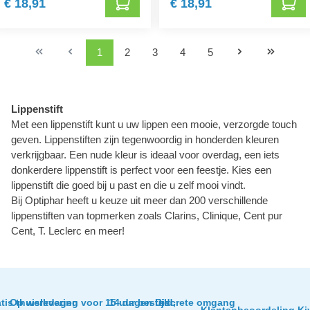
€ 18,91
€ 18,91
1
2
3
4
5
Lippenstift
Met een lippenstift kunt u uw lippen een mooie, verzorgde touch
geven. Lippenstiften zijn tegenwoordig in honderden kleuren
verkrijgbaar. Een nude kleur is ideaal voor overdag, een iets
donkerdere lippenstift is perfect voor een feestje. Kies een
lippenstift die goed bij u past en die u zelf mooi vindt.
Bij Optiphar heeft u keuze uit meer dan 200 verschillende
lippenstiften van topmerken zoals Clarins, Clinique, Cent pur
Cent, T. Leclerc en meer!
tis thuislevering
Op werkdagen voor 15 uur besteld,
14 dagen tijd
Discrete omgang
Klantenbeoordeling Ki