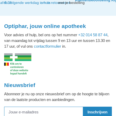
af € 29
de volgende werkdag in huis
om te retourneren
met je bestelling
Optiphar, jouw online apotheek
Voor advies of hulp, bel ons op het nummer
+32 014 58 87 44
,
van maandag tot vrijdag tussen 9 en 13 uur en tussen 13.30 en
17 uur, of vul ons
contactformulier
in.
Nieuwsbrief
Abonneer je nu op onze nieuwsbrief om op de hoogte te blijven
van de laatste producten en aanbiedingen.
Inschrijven