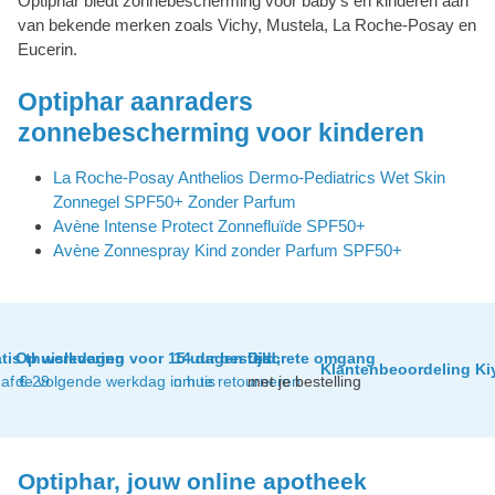
Optiphar biedt zonnebescherming voor baby's en kinderen aan
van bekende merken zoals Vichy, Mustela, La Roche-Posay en
Eucerin.
Optiphar aanraders
zonnebescherming voor kinderen
La Roche-Posay Anthelios Dermo-Pediatrics Wet Skin
Zonnegel SPF50+ Zonder Parfum
Avène Intense Protect Zonnefluïde SPF50+
Avène Zonnespray Kind zonder Parfum SPF50+
tis thuislevering
Op werkdagen voor 15 uur besteld,
14 dagen tijd
Discrete omgang
Klantenbeoordeling Ki
af € 29
de volgende werkdag in huis
om te retourneren
met je bestelling
Optiphar, jouw online apotheek