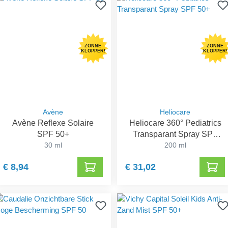
ZONNE
ZONNE
KLOPPER!
KLOPPER!
Avène
Heliocare
Avène Reflexe Solaire
Heliocare 360° Pediatrics
SPF 50+
Transparant Spray SPF
30 ml
200 ml
50+
€ 8,94
€ 31,02