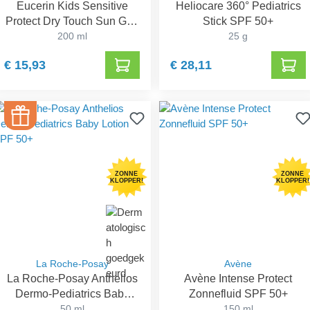
Eucerin Kids Sensitive
Heliocare 360° Pediatrics
Protect Dry Touch Sun Gel-
Stick SPF 50+
Crème SPF 50+
200 ml
25 g
€ 15,93
€ 28,11
ZONNE
ZONNE
KLOPPER!
KLOPPER!
La Roche-Posay
Avène
La Roche-Posay Anthelios
Avène Intense Protect
Dermo-Pediatrics Baby
Zonnefluid SPF 50+
Lotion SPF 50+
50 ml
150 ml