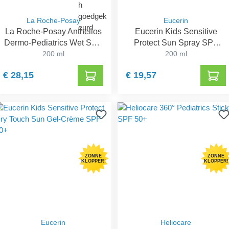
La Roche-Posay
Eucerin
La Roche-Posay Anthelios
Eucerin Kids Sensitive
Dermo-Pediatrics Wet Skin
Protect Sun Spray SPF
Lotion SPF 50+
200 ml
200 ml
50+
€ 28,15
€ 19,57
ZONNE
ZONNE
KLOPPER!
KLOPPER!
Eucerin
Heliocare