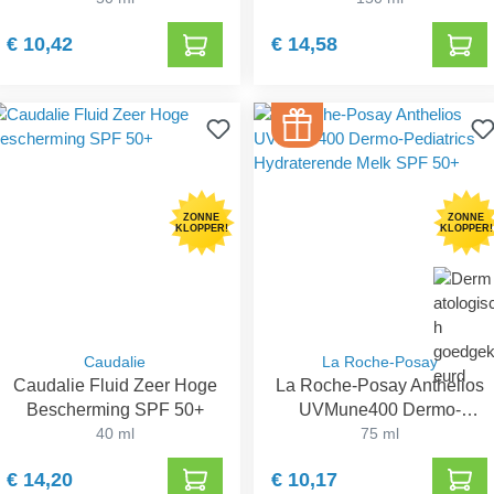
€ 10,42
€ 14,58
ZONNE
ZONNE
KLOPPER!
KLOPPER!
Caudalie
La Roche-Posay
Caudalie Fluid Zeer Hoge
La Roche-Posay Anthelios
Bescherming SPF 50+
UVMune400 Dermo-
40 ml
Pediatrics Hydraterende
75 ml
Melk SPF 50+
€ 14,20
€ 10,17