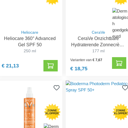
Heliocare
CeraVe
Heliocare 360° Advanced
CeraVe Onzichtbare
Gel SPF 50
Hydraterende Zonnecrème
250 ml
SPF 50+
177 ml
Varianten van
€ 7,67
€ 21,13
€ 18,75
ZONNE
ZONNE
KLOPPER!
KLOPPER!