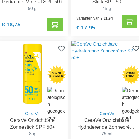
Pediatrics Mineral SPF 50+
Stick SPF 50
50 g
45 g
Varianten van
€ 11,94
€ 18,75
€ 17,95
ZONNE
ZONNE
KLOPPER!
KLOPPER!
CeraVe
CeraVe
CeraVe Onzichtbare
CeraVe Onzichtbare
Zonnestick SPF 50+
Hydraterende Zonnecrème
8 g
SPF 50+
75 ml