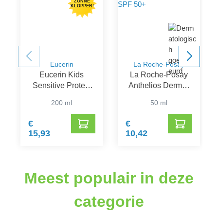
ZONNE
KLOPPER!
Eucerin
La Roche-Posay
Eucerin Kids
La Roche-Posay
Sensitive Protect
Anthelios Dermo-
Dry Touch Sun
Pediatrics Baby
200 ml
50 ml
Gel-Crème SPF
Lotion SPF 50+
50+
€
€
15,93
10,42
Meest populair in deze
categorie