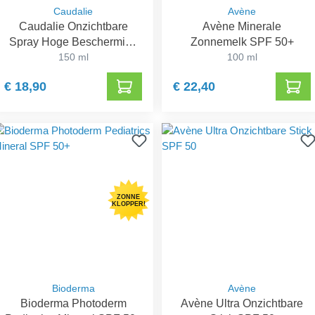
Caudalie
Avène
Caudalie Onzichtbare
Avène Minerale
Spray Hoge Bescherming
Zonnemelk SPF 50+
SPF 50
150 ml
100 ml
€ 18,90
€ 22,40
ZONNE
KLOPPER!
Bioderma
Avène
Bioderma Photoderm
Avène Ultra Onzichtbare