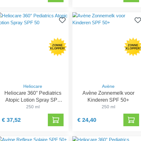
ZONNE
ZONNE
KLOPPER!
KLOPPER!
Heliocare
Avène
Heliocare 360° Pediatrics
Avène Zonnemelk voor
Atopic Lotion Spray SPF
Kinderen SPF 50+
250 ml
50
250 ml
€ 37,52
€ 24,40