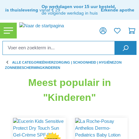
hoofdinhoud
Op werkdagen voor 15 uur besteld,
ratis thuislevering
vanaf € 29
Erkende apothee
de volgende werkdag in huis
ALLE CATEGORIEËN
VERZORGING | SCHOONHEID | HYGIËNE
ZON
ZONNEBESCHERMING
KINDEREN
Meest populair in
"Kinderen"