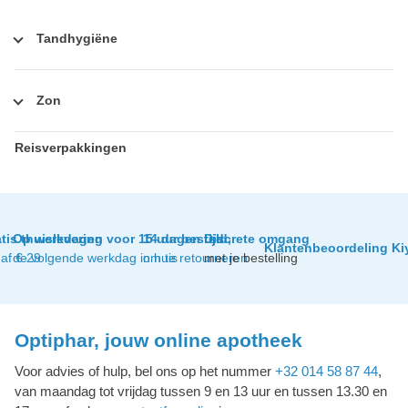
Tandhygiëne
Zon
Reisverpakkingen
tis thuislevering
Op werkdagen voor 15 uur besteld,
14 dagen tijd
Discrete omgang
Klantenbeoordeling Ki
af € 29
de volgende werkdag in huis
om te retourneren
met je bestelling
Optiphar, jouw online apotheek
Voor advies of hulp, bel ons op het nummer
+32 014 58 87 44
,
van maandag tot vrijdag tussen 9 en 13 uur en tussen 13.30 en