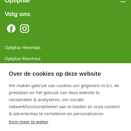
Optiphar
Volg ons
Optiphar Herentals
Optiphar Meerhout
Optiphar Geel - Dr. van de Perrestraat
Over de cookies op deze website
Optiphar Geel - Antwerpseweg
We maken gebruik van cookies om gegevens m.b.t. de
Optiphar Turnhout
prestaties en het gebruik van deze website te
verzamelen & analyseren, om sociale
Optiphar Mol
netwerkfunctionaliteiten aan te bieden en onze content
& advertenties te verbeteren en personaliseren.
Kom meer te weten
Copyright 2026 optiphar.com. Alle rechten voorbehouden