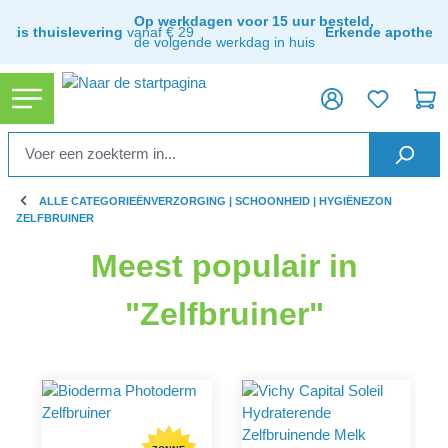
hoofdinhoud
Op werkdagen voor 15 uur besteld,
ratis thuislevering
vanaf € 29
Erkende apothee
de volgende werkdag in huis
ALLE CATEGORIEËN
VERZORGING | SCHOONHEID | HYGIËNE
ZON
ZELFBRUINER
Meest populair in
"Zelfbruiner"