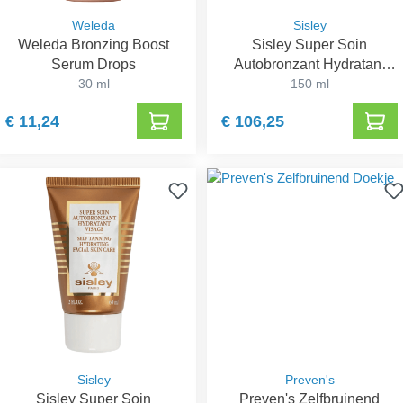
Weleda
Sisley
Weleda Bronzing Boost
Sisley Super Soin
Serum Drops
Autobronzant Hydratant
30 ml
Corps
150 ml
€ 11,24
€ 106,25
Sisley
Preven's
Sisley Super Soin
Preven's Zelfbruinend