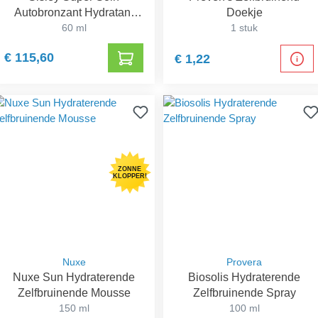
Autobronzant Hydratant
Doekje
Visage
60 ml
1 stuk
€ 115,60
€ 1,22
ZONNE
KLOPPER!
Nuxe
Provera
Nuxe Sun Hydraterende
Biosolis Hydraterende
Zelfbruinende Mousse
Zelfbruinende Spray
150 ml
100 ml