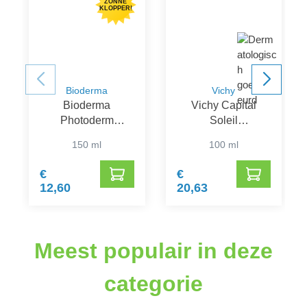
ZONNE
KLOPPER!
Bioderma
Vichy
Bioderma
Vichy Capital
Photoderm
Soleil
Zelfbruiner
Hydraterende
150 ml
100 ml
Zelfbruinende Melk
€
€
12,60
20,63
Meest populair in deze
categorie