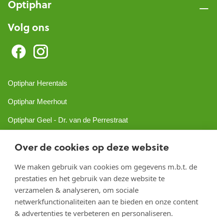
Optiphar
Volg ons
Optiphar Herentals
Optiphar Meerhout
Optiphar Geel - Dr. van de Perrestraat
Optiphar Geel - Antwerpseweg
Over de cookies op deze website
Optiphar Turnhout
We maken gebruik van cookies om gegevens m.b.t. de
Optiphar Mol
prestaties en het gebruik van deze website te
verzamelen & analyseren, om sociale
netwerkfunctionaliteiten aan te bieden en onze content
Copyright 2026 optiphar.com. Alle rechten voorbehouden
& advertenties te verbeteren en personaliseren.