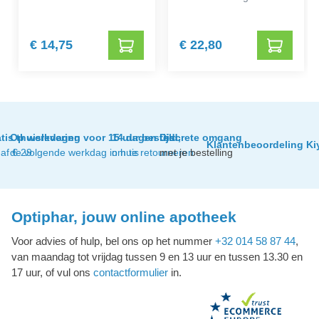
€ 14,75
€ 22,80
tis thuislevering
Op werkdagen voor 15 uur besteld,
14 dagen tijd
Discrete omgang
Klantenbeoordeling Ki
af € 29
de volgende werkdag in huis
om te retourneren
met je bestelling
Optiphar, jouw online apotheek
Voor advies of hulp, bel ons op het nummer
+32 014 58 87 44
,
van maandag tot vrijdag tussen 9 en 13 uur en tussen 13.30 en
17 uur, of vul ons
contactformulier
in.