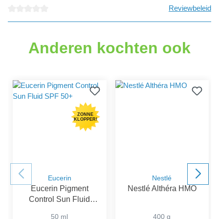
Reviewbeleid
Gemiddelde waardering van 0 van 5 sterren
Anderen kochten ook
ZONNE
KLOPPER!
Eucerin
Nestlé
Eucerin Pigment
Nestlé Althéra HMO
Control Sun Fluid
SPF 50+
50 ml
400 g