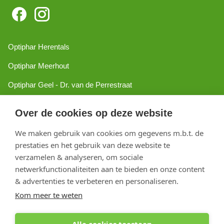
Optiphar Herentals
Optiphar Meerhout
Optiphar Geel - Dr. van de Perrestraat
Optiphar Geel - Antwerpseweg
Over de cookies op deze website
Optiphar Turnhout
We maken gebruik van cookies om gegevens m.b.t. de
Optiphar Mol
prestaties en het gebruik van deze website te
verzamelen & analyseren, om sociale
netwerkfunctionaliteiten aan te bieden en onze content
Copyright 2026 optiphar.com. Alle rechten voorbehouden
& advertenties te verbeteren en personaliseren.
Kom meer te weten
Alle cookies toestaan