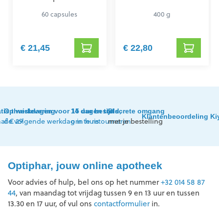
60 capsules
400 g
€ 21,45
€ 22,80
tis thuislevering
Op werkdagen voor 15 uur besteld,
14 dagen tijd
Discrete omgang
Klantenbeoordeling Ki
af € 29
de volgende werkdag in huis
om te retourneren
met je bestelling
Optiphar, jouw online apotheek
Voor advies of hulp, bel ons op het nummer
+32 014 58 87
44
, van maandag tot vrijdag tussen 9 en 13 uur en tussen
13.30 en 17 uur, of vul ons
contactformulier
in.