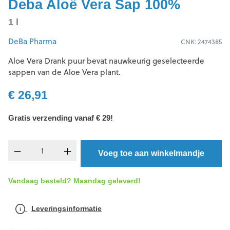
Deba Aloë Vera Sap 100%
1 l
DeBa Pharma
CNK: 2474385
Aloe Vera Drank puur bevat nauwkeurig geselecteerde
sappen van de Aloe Vera plant.
€ 26,91
Gratis verzending vanaf € 29!
Producthoeveelheid: Voer de gewenste hoev
Voeg toe aan winkelmandje
Vandaag besteld? Maandag geleverd!
Leveringsinformatie