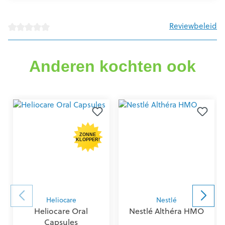
Reviewbeleid
Gemiddelde waardering van 0 van 5 sterren
Anderen kochten ook
ZONNE
KLOPPER!
Heliocare
Nestlé
Heliocare Oral
Nestlé Althéra HMO
Capsules