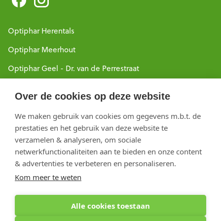
Optiphar Herentals
Optiphar Meerhout
Optiphar Geel - Dr. van de Perrestraat
Optiphar Geel - Antwerpseweg
Over de cookies op deze website
Optiphar Turnhout
We maken gebruik van cookies om gegevens m.b.t. de
Optiphar Mol
prestaties en het gebruik van deze website te
verzamelen & analyseren, om sociale
netwerkfunctionaliteiten aan te bieden en onze content
Copyright 2026 optiphar.com. Alle rechten voorbehouden
& advertenties te verbeteren en personaliseren.
Kom meer te weten
Alle cookies toestaan