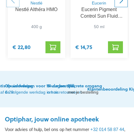
Nestlé
Eucerin
Nestlé Althéra HMO
Eucerin Pigment
Control Sun Fluid
SPF 50+
400 g
50 ml
€ 22,80
€ 14,75
tis thuislevering
Op werkdagen voor 15 uur besteld,
14 dagen tijd
Discrete omgang
Klantenbeoordeling Ki
af € 29
de volgende werkdag in huis
om te retourneren
met je bestelling
Optiphar, jouw online apotheek
Voor advies of hulp, bel ons op het nummer
+32 014 58 87 44
,