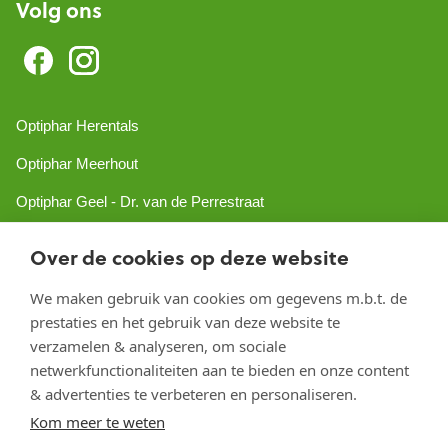
Volg ons
Optiphar Herentals
Optiphar Meerhout
Optiphar Geel - Dr. van de Perrestraat
Optiphar Geel - Antwerpseweg
Over de cookies op deze website
Optiphar Turnhout
We maken gebruik van cookies om gegevens m.b.t. de
Optiphar Mol
prestaties en het gebruik van deze website te
verzamelen & analyseren, om sociale
netwerkfunctionaliteiten aan te bieden en onze content
Copyright 2026 optiphar.com. Alle rechten voorbehouden
& advertenties te verbeteren en personaliseren.
Kom meer te weten