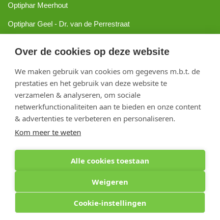
Optiphar Meerhout
Optiphar Geel - Dr. van de Perrestraat
Optiphar Geel - Antwerpseweg
Over de cookies op deze website
Optiphar Turnhout
We maken gebruik van cookies om gegevens m.b.t. de
Optiphar Mol
prestaties en het gebruik van deze website te
verzamelen & analyseren, om sociale
netwerkfunctionaliteiten aan te bieden en onze content
Copyright 2026 optiphar.com. Alle rechten voorbehouden
& advertenties te verbeteren en personaliseren.
Kom meer te weten
Alle cookies toestaan
Weigeren
Cookie-instellingen
Optiphar Apotheek (Dermatheek BVBA) - Antwerpseweg 81b - 2440 Geel - BE
0441.223.009 - APB 130802 - Apr. titularis: Kirsten Vanspringel