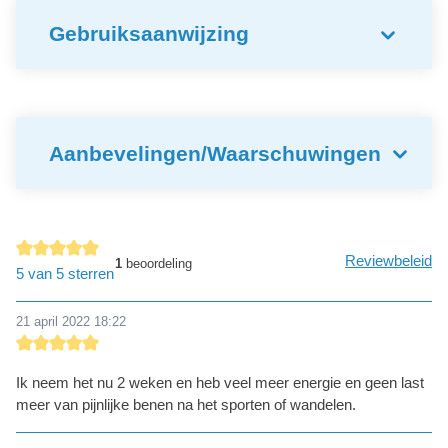
Gebruiksaanwijzing
Aanbevelingen/Waarschuwingen
Reviewbeleid
1
beoordeling
Gemiddelde waardering van 5 van 5 sterren
5 van 5 sterren
21 april 2022 18:22
Recensie met een waardering van 5 van de 5 sterren
Ik neem het nu 2 weken en heb veel meer energie en geen last
meer van pijnlijke benen na het sporten of wandelen.