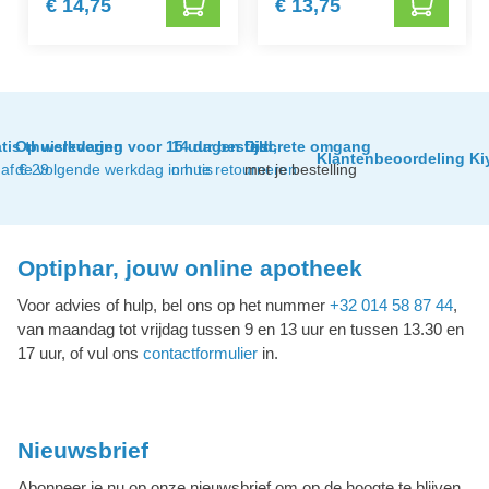
€ 14,75
€ 13,75
tis thuislevering
Op werkdagen voor 15 uur besteld,
14 dagen tijd
Discrete omgang
Klantenbeoordeling Ki
af € 29
de volgende werkdag in huis
om te retourneren
met je bestelling
Optiphar, jouw online apotheek
Voor advies of hulp, bel ons op het nummer
+32 014 58 87 44
,
van maandag tot vrijdag tussen 9 en 13 uur en tussen 13.30 en
17 uur, of vul ons
contactformulier
in.
Nieuwsbrief
Abonneer je nu op onze nieuwsbrief om op de hoogte te blijven