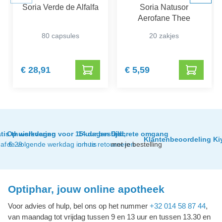
Soria Verde de Alfalfa
Soria Natusor
Aerofane Thee
80 capsules
20 zakjes
€ 28,91
€ 5,59
tis thuislevering
Op werkdagen voor 15 uur besteld,
14 dagen tijd
Discrete omgang
Klantenbeoordeling Ki
af € 29
de volgende werkdag in huis
om te retourneren
met je bestelling
Optiphar, jouw online apotheek
Voor advies of hulp, bel ons op het nummer
+32 014 58 87 44
,
van maandag tot vrijdag tussen 9 en 13 uur en tussen 13.30 en