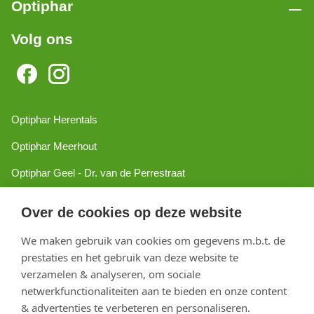
Optiphar
Volg ons
Optiphar Herentals
Optiphar Meerhout
Optiphar Geel - Dr. van de Perrestraat
Optiphar Geel - Antwerpseweg
Over de cookies op deze website
Optiphar Turnhout
We maken gebruik van cookies om gegevens m.b.t. de
Optiphar Mol
prestaties en het gebruik van deze website te
verzamelen & analyseren, om sociale
netwerkfunctionaliteiten aan te bieden en onze content
Copyright 2026 optiphar.com. Alle rechten voorbehouden
& advertenties te verbeteren en personaliseren.