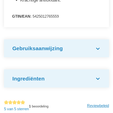
Krachtige antioxidant.
GTIN/EAN:
5425012765559
Gebruiksaanwijzing
Ingrediënten
Reviewbeleid
1
beoordeling
Gemiddelde waardering van 5 van 5 sterren
5 van 5 sterren