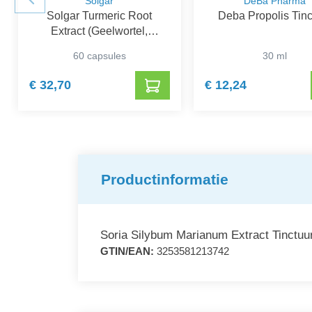
Solgar
DeBa Pharma
Solgar Turmeric Root
Deba Propolis Tinc
Extract (Geelwortel,
Curcuma)
60 capsules
30 ml
€ 32,70
€ 12,24
Productinformatie
Soria Silybum Marianum Extract Tinctuur
GTIN/EAN:
3253581213742