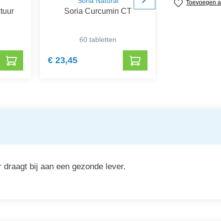
Soria Natural
Bon
Toevoegen aa
tuur
Soria Curcumin CT
Bonusan Sil
Extract (r
60 tabletten
60 ca
€ 23,45
€ 37,04
 draagt bij aan een gezonde lever.