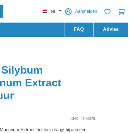
Aanmelden
NL
FAQ
Advies
 Silybum
num Extract
uur
CNK: 1108828
Marianum Extract Tinctuur draagt bij aan een