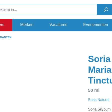
ers
Merken
Vacatures
Evenementen
IDANTEN
Soria
Maria
Tinct
50 ml
Soria Natural
Soria Silybum 