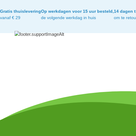
Gratis thuislevering
Op werkdagen voor 15 uur besteld,
14 dagen t
vanaf € 29
de volgende werkdag in huis
om te reto