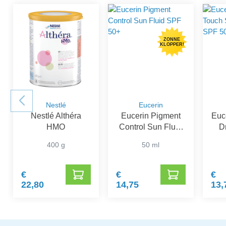
ZONNE
KLOPPER!
Nestlé
Eucerin
Nestlé Althéra
Eucerin Pigment
Euce
HMO
Control Sun Fluid
D
SPF 50+
Ge
400 g
50 ml
€
€
€
22,80
14,75
13,