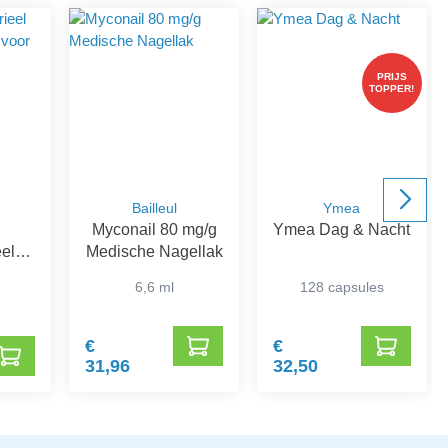
PRIJS
TOPPER!
Bailleul
Ymea
Myconail 80 mg/g
Ymea Dag & Nacht
eel
Medische Nagellak
iddel
6,6 ml
128 capsules
oed
€
€
31,96
32,50