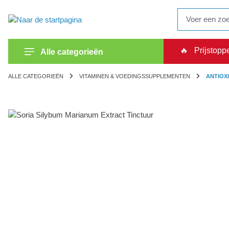
oekopdracht
Ga naar de hoofdnavigatie
🔥
Prijstopp
Alle categorieën
ALLE CATEGORIEËN
VITAMINEN & VOEDINGSSUPPLEMENTEN
ANTIOX
Afbeeldingengalerij overslaan