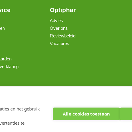
vice
Optiphar
Advies
gen
Over ons
Reviewbeleid
Vacatures
aarden
verklaring
Copyright 2026 optiphar.com. Alle rechten voorbehouden
ties en het gebruik
Alle cookies toestaan
ertenties te