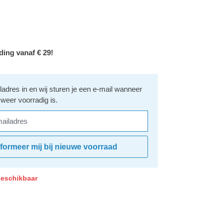
ding vanaf € 29!
iladres in en wij sturen je een e-mail wanneer
 weer voorradig is.
ladres
nformeer mij bij nieuwe voorraad
 beschikbaar
ardering van 0 van 5 sterren