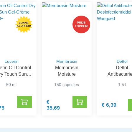
PRIJS
ZONNE
KLOPPER!
TOPPER!
Eucerin
Membrasin
Dettol
rin Oil Control
Membrasin
Dettol
ry Touch Sun
Moisture
Antibacteri
l-Crème SPF
Desinfectiem
50 ml
150 capsules
1,5 l
50+
voor Wasg
€
€ 6,39
75
35,69