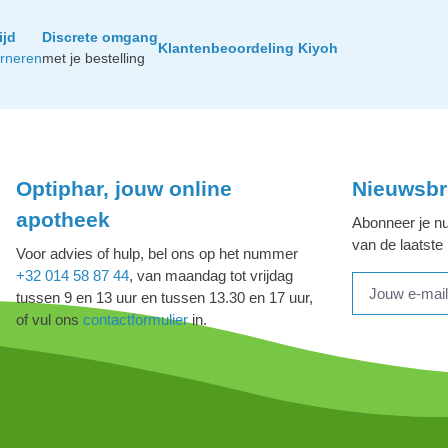
ijd
Discrete omgang
Klantenbeoordeling Kiyoh
urneren
met je bestelling
Optiphar, jouw online
Nieuwsbr
apotheek
Abonneer je nu
van de laatste
Voor advies of hulp, bel ons op het nummer
+32 014 58 87 44
, van maandag tot vrijdag
tussen 9 en 13 uur en tussen 13.30 en 17 uur,
of vul ons
contactformulier
in.