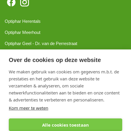
Optiphar Herentals
Optiphar Meerhout
Optiphar Geel - Dr. van de Perrestraat
Optiphar Geel - Antwerpseweg
Over de cookies op deze website
Optiphar Turnhout
We maken gebruik van cookies om gegevens m.b.t. de
Optiphar Mol
prestaties en het gebruik van deze website te
verzamelen & analyseren, om sociale
netwerkfunctionaliteiten aan te bieden en onze content
Copyright 2026 optiphar.com. Alle rechten voorbehouden
& advertenties te verbeteren en personaliseren.
Kom meer te weten
Alle cookies toestaan