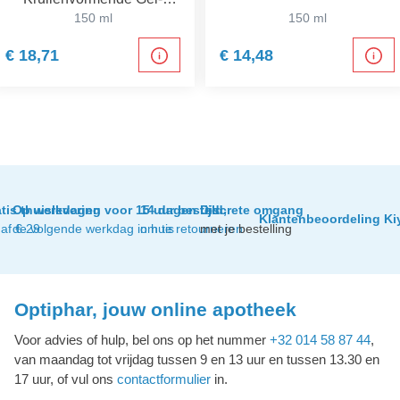
crème
150 ml
150 ml
€ 18,71
€ 14,48
tis thuislevering
Op werkdagen voor 15 uur besteld,
14 dagen tijd
Discrete omgang
Klantenbeoordeling Ki
af € 29
de volgende werkdag in huis
om te retourneren
met je bestelling
Optiphar, jouw online apotheek
Voor advies of hulp, bel ons op het nummer
+32 014 58 87 44
,
van maandag tot vrijdag tussen 9 en 13 uur en tussen 13.30 en
17 uur, of vul ons
contactformulier
in.