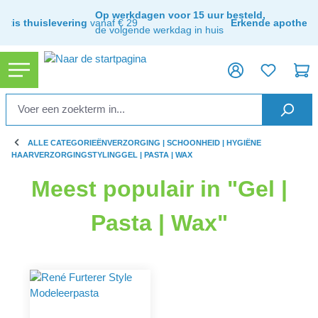
hoofdinhoud
Op werkdagen voor 15 uur besteld,
ratis thuislevering
vanaf € 29
Erkende apothee
de volgende werkdag in huis
ALLE CATEGORIEËN
VERZORGING | SCHOONHEID | HYGIËNE
HAARVERZORGING
STYLING
GEL | PASTA | WAX
Meest populair in "Gel |
Pasta | Wax"